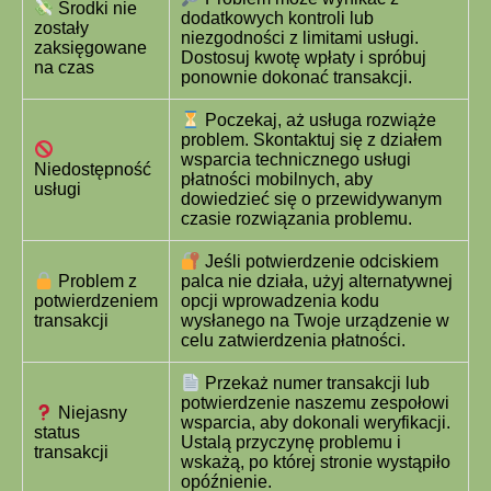
Środki nie
dodatkowych kontroli lub
zostały
niezgodności z limitami usługi.
zaksięgowane
Dostosuj kwotę wpłaty i spróbuj
na czas
ponownie dokonać transakcji.
Poczekaj, aż usługa rozwiąże
problem. Skontaktuj się z działem
wsparcia technicznego usługi
Niedostępność
płatności mobilnych, aby
usługi
dowiedzieć się o przewidywanym
czasie rozwiązania problemu.
Jeśli potwierdzenie odciskiem
Problem z
palca nie działa, użyj alternatywnej
potwierdzeniem
opcji wprowadzenia kodu
transakcji
wysłanego na Twoje urządzenie w
celu zatwierdzenia płatności.
Przekaż numer transakcji lub
potwierdzenie naszemu zespołowi
Niejasny
wsparcia, aby dokonali weryfikacji.
status
Ustalą przyczynę problemu i
transakcji
wskażą, po której stronie wystąpiło
opóźnienie.