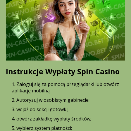
Instrukcje Wypłaty Spin Casino
1. Zaloguj się za pomocą przeglądarki lub otwórz
aplikację mobilną;
2. Autoryzuj w osobistym gabinecie;
3. wejdź do sekcji gotówki;
4. otwórz zakładkę wypłaty środków;
5. wybierz system płatności;