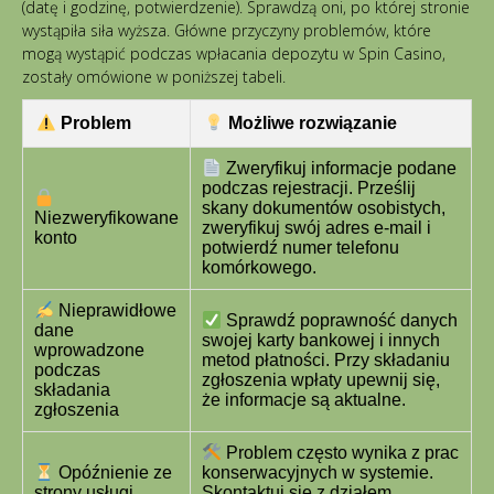
(datę i godzinę, potwierdzenie). Sprawdzą oni, po której stronie
wystąpiła siła wyższa. Główne przyczyny problemów, które
mogą wystąpić podczas wpłacania depozytu w Spin Casino,
zostały omówione w poniższej tabeli.
Problem
Możliwe rozwiązanie
Zweryfikuj informacje podane
podczas rejestracji. Prześlij
skany dokumentów osobistych,
Niezweryfikowane
zweryfikuj swój adres e-mail i
konto
potwierdź numer telefonu
komórkowego.
Nieprawidłowe
Sprawdź poprawność danych
dane
swojej karty bankowej i innych
wprowadzone
metod płatności. Przy składaniu
podczas
zgłoszenia wpłaty upewnij się,
składania
że informacje są aktualne.
zgłoszenia
Problem często wynika z prac
Opóźnienie ze
konserwacyjnych w systemie.
strony usługi
Skontaktuj się z działem