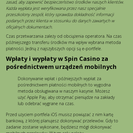
zasad, aby zapewnić bezpieczeństwo środków naszych klientów.
Każda wypłata jest weryfikowana przez nasz specjalnie
przeszkolony zespół, który sprawdza dokładność informacji
podanych przez klienta w stosunku do danych zawartych w
oficjalnych dokumentach.
Czas przetwarzania zależy od obciążenia operatora. Na czas
późniejszego transferu środków ma wpływ wybrana metoda
płatności. Jedną z najszybszych opcji są e-portfele.
Wpłaty i wypłaty w Spin Casino za
pośrednictwem urządzeń mobilnych
Dokonywanie wpłat i późniejszych wypłat za
pośrednictwem płatności mobilnych to wygodna
metoda obsługiwana w naszym kasynie. Możesz
użyć Apple Pay, aby otrzymać pieniądze na zakłady
lub odebrać wygrane na czas.
Przed użyciem portfela iOS musisz powiązać z nim kartę
bankową, z której planujesz dokonywać przelewów. Gdy to
zadanie zostanie wykonane, będziesz mógł dokonywać