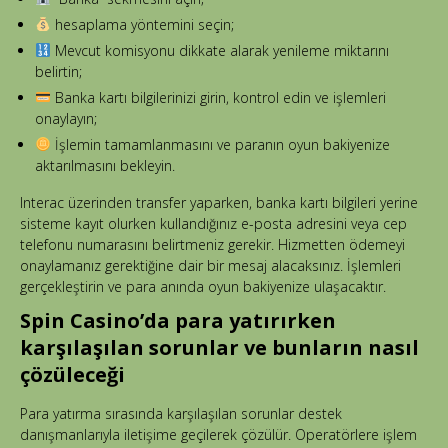
hesaplama yöntemini seçin;
Mevcut komisyonu dikkate alarak yenileme miktarını
belirtin;
Banka kartı bilgilerinizi girin, kontrol edin ve işlemleri
onaylayın;
İşlemin tamamlanmasını ve paranın oyun bakiyenize
aktarılmasını bekleyin.
Interac üzerinden transfer yaparken, banka kartı bilgileri yerine
sisteme kayıt olurken kullandığınız e-posta adresini veya cep
telefonu numarasını belirtmeniz gerekir. Hizmetten ödemeyi
onaylamanız gerektiğine dair bir mesaj alacaksınız. İşlemleri
gerçekleştirin ve para anında oyun bakiyenize ulaşacaktır.
Spin Casino’da para yatırırken
karşılaşılan sorunlar ve bunların nasıl
çözüleceği
Para yatırma sırasında karşılaşılan sorunlar destek
danışmanlarıyla iletişime geçilerek çözülür. Operatörlere işlem