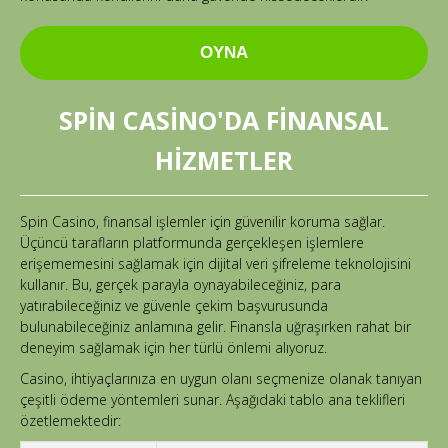
OYNA
SPIN CASINO'DA FINANSAL
HIZMETLER
Spin Casino, finansal işlemler için güvenilir koruma sağlar.
Üçüncü tarafların platformunda gerçekleşen işlemlere
erişememesini sağlamak için dijital veri şifreleme teknolojisini
kullanır. Bu, gerçek parayla oynayabileceğiniz, para
yatırabileceğiniz ve güvenle çekim başvurusunda
bulunabileceğiniz anlamına gelir. Finansla uğraşırken rahat bir
deneyim sağlamak için her türlü önlemi alıyoruz.
Casino, ihtiyaçlarınıza en uygun olanı seçmenize olanak tanıyan
çeşitli ödeme yöntemleri sunar. Aşağıdaki tablo ana teklifleri
özetlemektedir: