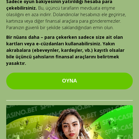
Sadece oyun bakiyesinin yatırıldığı hesaba para
çekebilirsiniz.
Bu, üçüncü tarafların mevduata erişme
olasılığını en aza indirir. Dolandırıcılar hesabınızı ele geçirirse,
kartınıza veya diğer finansal araçlara para gönderemezler.
Paranızın güvenli bir şekilde saklandığından emin olun.
Bir nüans daha – para çekerken sadece size ait olan
kartları veya e-cüzdanları kullanabilirsiniz. Yakın
akrabalara (ebeveynler, kardeşler, vb.) kayıtlı olsalar
bile üçüncü şahısların finansal araçlarını belirtmek
yasaktır.
OYNA