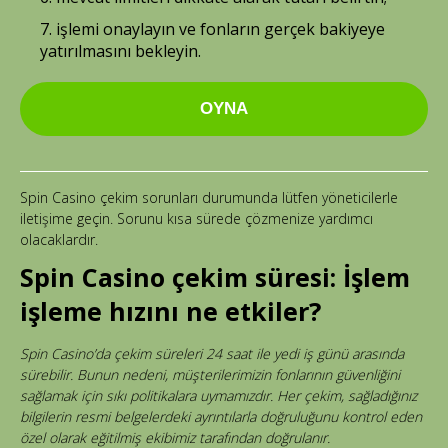
7. işlemi onaylayın ve fonların gerçek bakiyeye
yatırılmasını bekleyin.
OYNA
Spin Casino çekim sorunları durumunda lütfen yöneticilerle
iletişime geçin. Sorunu kısa sürede çözmenize yardımcı
olacaklardır.
Spin Casino çekim süresi: İşlem
işleme hızını ne etkiler?
Spin Casino’da çekim süreleri 24 saat ile yedi iş günü arasında
sürebilir. Bunun nedeni, müşterilerimizin fonlarının güvenliğini
sağlamak için sıkı politikalara uymamızdır. Her çekim, sağladığınız
bilgilerin resmi belgelerdeki ayrıntılarla doğruluğunu kontrol eden
özel olarak eğitilmiş ekibimiz tarafından doğrulanır.