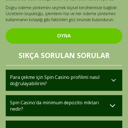
Doğru ödeme yöntemini seçmek kişisel tercihlerinize bağlıdır.
Ücretlerin büyüklüğü, işlemlerin hızı ve her ödeme yöntemini
kullanmanın kolaylığı gibi faktörleri göz önünde bulundurun.
OYNA
SIKÇA SORULAN SORULAR
Para çekme için Spin Casino profilimi nasıl
doğrulayabilirim?
Spin Casino'da minimum depozito miktarı
nedir?