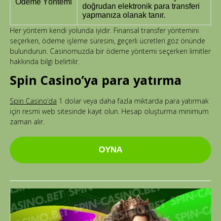
Ödeme Yöntemi
doğrudan elektronik para transferi
yapmanıza olanak tanır.
Her yöntem kendi yolunda iyidir. Finansal transfer yöntemini
seçerken, ödeme işleme süresini, geçerli ücretleri göz önünde
bulundurun. Casinomuzda bir ödeme yöntemi seçerken limitler
hakkında bilgi belirtilir.
Spin Casino’ya para yatırma
Spin Casino’da
1 dolar veya daha fazla miktarda para yatırmak
için resmi web sitesinde kayıt olun. Hesap oluşturma minimum
zaman alır.
OYNA