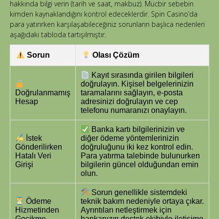
hakkında bilgi verin (tarih ve saat, makbuz). Mücbir sebebin
kimden kaynaklandığını kontrol edeceklerdir. Spin Casino’da
para yatırırken karşılaşabileceğiniz sorunların başlıca nedenleri
aşağıdaki tabloda tartışılmıştır.
Sorun
Olası Çözüm
Kayıt sırasında girilen bilgileri
doğrulayın. Kişisel belgelerinizin
Doğrulanmamış
taramalarını sağlayın, e-posta
Hesap
adresinizi doğrulayın ve cep
telefonu numaranızı onaylayın.
Banka kartı bilgilerinizin ve
İstek
diğer ödeme yöntemlerinizin
Gönderilirken
doğruluğunu iki kez kontrol edin.
Hatalı Veri
Para yatırma talebinde bulunurken
Girişi
bilgilerin güncel olduğundan emin
olun.
Sorun genellikle sistemdeki
Ödeme
teknik bakım nedeniyle ortaya çıkar.
Hizmetinden
Ayrıntıları netleştirmek için
Gecikme
bankanızın destek ekibiyle iletişime