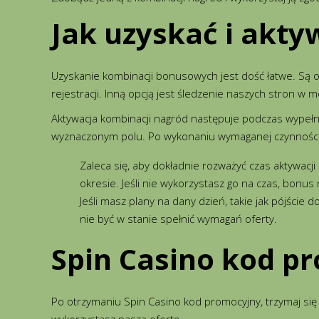
Jak uzyskać i akt
Uzyskanie kombinacji bonusowych jest dość łatwe. Są
rejestracji. Inną opcją jest śledzenie naszych stron 
Aktywacja kombinacji nagród następuje podczas wypełn
wyznaczonym polu. Po wykonaniu wymaganej czynności (
Zaleca się, aby dokładnie rozważyć czas aktywac
okresie. Jeśli nie wykorzystasz go na czas, bon
Jeśli masz plany na dany dzień, takie jak pójście
nie być w stanie spełnić wymagań oferty.
Spin Casino kod p
Po otrzymaniu Spin Casino kod promocyjny, trzymaj si