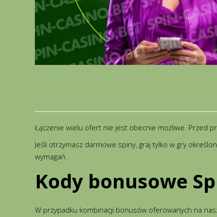
Łączenie wielu ofert nie jest obecnie możliwe. Przed 
Jeśli otrzymasz darmowe spiny, graj tylko w gry określo
wymagań.
Kody bonusowe Spi
W przypadku kombinacji bonusów oferowanych na nasz