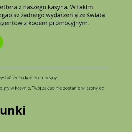
lettera z naszego kasyna. W takim
egapisz żadnego wydarzenia ze świata
rezentów z kodem promocyjnym.
zystać jeden kod promocyjny.
 gry w kasynie, Twój zakład nie zostanie wliczony do
runki