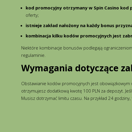
kod promocyjny otrzymany w Spin Casino kod p
oferty;
istnieje zakład nałożony na każdy bonus przyzn
kombinacja kilku kodów promocyjnych jest zabr
Niektóre kombinacje bonusów podlegają ograniczeniom. 
regulaminie.
Wymagania dotyczące z
Obstawianie kodów promocyjnych jest obowiązkowym waru
otrzymujesz dodatkową kwotę 100 PLN za depozyt. Jeśli 
Musisz dotrzymać limitu czasu. Na przykład 24 godziny, 