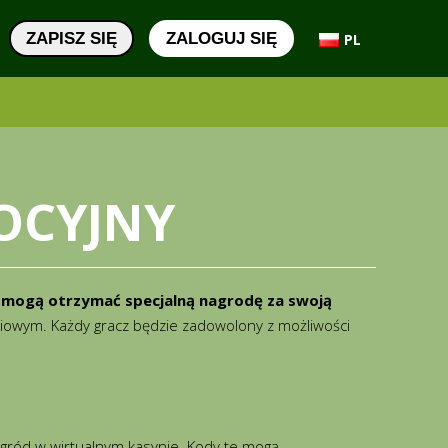
ZAPISZ SIĘ
ZALOGUJ SIĘ
PL
OCYJNY
mogą otrzymać specjalną nagrodę za swoją
iowym. Każdy gracz będzie zadowolony z możliwości
agród w wirtualnym kasynie. Kody te mogą