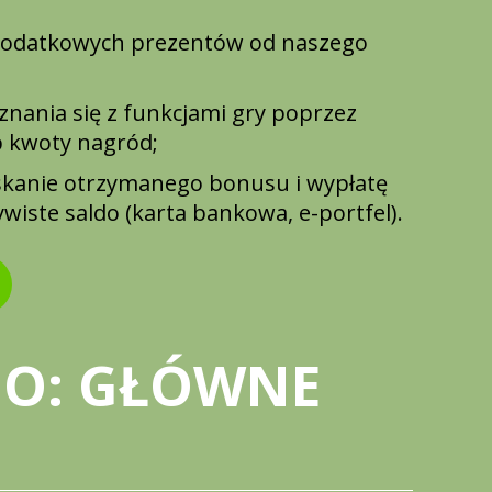
odatkowych prezentów od naszego
nania się z funkcjami gry poprzez
 kwoty nagród;
kanie otrzymanego bonusu i wypłatę
wiste saldo (karta bankowa, e-portfel).
NO: GŁÓWNE