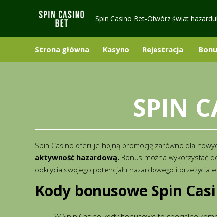
Spin Casino Bet-Otwórz świat hazardu
Strona główna
Kasyno
Rejestracja
Bonu
SPIN 
Spin Casino oferuje hojną promocję zarówno dla nowych,
aktywność hazardową.
Bonus można wykorzystać do g
odkrycia swojego potencjału hazardowego i przeżycia e
Kody bonusowe Spin Casi
W Spin Casino kody bonusowe to specjalne kombin