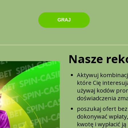
GRAJ
Nasze rek
Aktywuj kombinacj
które Cię interesuj
używaj kodów prom
doświadczenia zma
poszukaj ofert bez
dokonywać wpłaty,
kwotę i wypłacić j