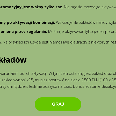
romocyjny jest ważny tylko raz.
Nie będzie można go aktywow
any po aktywacji kombinacji.
Wskazuje, ile zakładów należy wyk
oniona przez regulamin.
Można je aktywować tylko jeden po dr
Na przykład ich użycie jest niemożliwe dla graczy z niektórych 
akładów
nkiem po ich aktywacji. W tym celu ustalany jest zakład oraz ok
zakład wynosi x35, musisz postawić na slocie 3500 PLN (100 x 35)
trzy dni, tydzień. Jeśli nie zdążysz na czas, bonus zostanie dezak
GRAJ