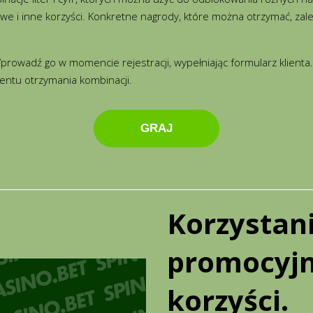
e i inne korzyści. Konkretne nagrody, które można otrzymać, z
 Wprowadź go w momencie rejestracji, wypełniając formularz klien
ntu otrzymania kombinacji.
GRAJ
Korzystan
promocyjn
korzyści.