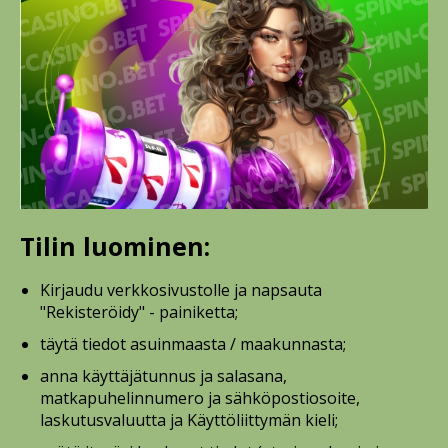
Tilin luominen:
Kirjaudu verkkosivustolle ja napsauta
"Rekisteröidy" - painiketta;
täytä tiedot asuinmaasta / maakunnasta;
anna käyttäjätunnus ja salasana,
matkapuhelinnumero ja sähköpostiosoite,
laskutusvaluutta ja Käyttöliittymän kieli;