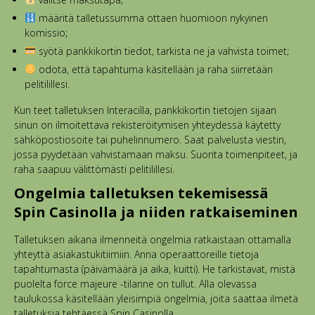
määritä talletussumma ottaen huomioon nykyinen
komissio;
syötä pankkikortin tiedot, tarkista ne ja vahvista toimet;
odota, että tapahtuma käsitellään ja raha siirretään
pelitilillesi.
Kun teet talletuksen Interacilla, pankkikortin tietojen sijaan
sinun on ilmoitettava rekisteröitymisen yhteydessä käytetty
sähköpostiosoite tai puhelinnumero. Saat palvelusta viestin,
jossa pyydetään vahvistamaan maksu. Suorita toimenpiteet, ja
raha saapuu välittömästi pelitilillesi.
Ongelmia talletuksen tekemisessä
Spin Casinolla ja niiden ratkaiseminen
Talletuksen aikana ilmenneitä ongelmia ratkaistaan ottamalla
yhteyttä asiakastukitiimiin. Anna operaattoreille tietoja
tapahtumasta (päivämäärä ja aika, kuitti). He tarkistavat, mistä
puolelta force majeure -tilanne on tullut. Alla olevassa
taulukossa käsitellään yleisimpiä ongelmia, joita saattaa ilmetä
talletuksia tehtäessä Spin Casinolla.