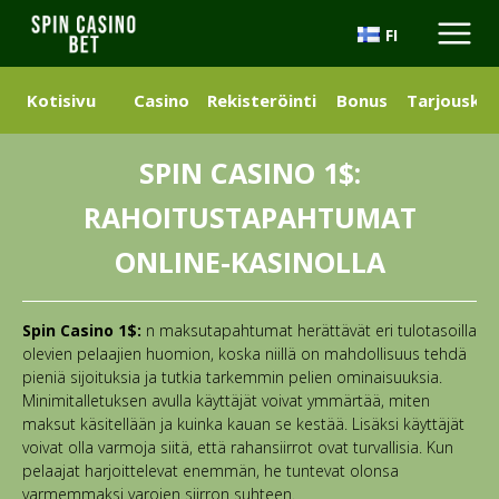
FI
Kotisivu
Casino
Rekisteröinti
Bonus
Tarjousko
SPIN CASINO 1$:
RAHOITUSTAPAHTUMAT
ONLINE-KASINOLLA
Spin Casino 1$:
n maksutapahtumat herättävät eri tulotasoilla
olevien pelaajien huomion, koska niillä on mahdollisuus tehdä
pieniä sijoituksia ja tutkia tarkemmin pelien ominaisuuksia.
Minimitalletuksen avulla käyttäjät voivat ymmärtää, miten
maksut käsitellään ja kuinka kauan se kestää. Lisäksi käyttäjät
voivat olla varmoja siitä, että rahansiirrot ovat turvallisia. Kun
pelaajat harjoittelevat enemmän, he tuntevat olonsa
varmemmaksi varojen siirron suhteen.