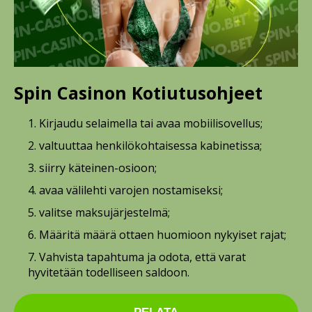
Spin Casinon Kotiutusohjeet
1. Kirjaudu selaimella tai avaa mobiilisovellus;
2. valtuuttaa henkilökohtaisessa kabinetissa;
3. siirry käteinen-osioon;
4. avaa välilehti varojen nostamiseksi;
5. valitse maksujärjestelmä;
6. Määritä määrä ottaen huomioon nykyiset rajat;
7. Vahvista tapahtuma ja odota, että varat
hyvitetään todelliseen saldoon.