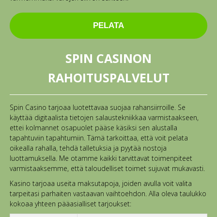
PELATA
SPIN CASINON
RAHOITUSPALVELUT
Spin Casino tarjoaa luotettavaa suojaa rahansiirroille. Se
käyttää digitaalista tietojen salaustekniikkaa varmistaakseen,
ettei kolmannet osapuolet pääse käsiksi sen alustalla
tapahtuviin tapahtumiin. Tämä tarkoittaa, että voit pelata
oikealla rahalla, tehdä talletuksia ja pyytää nostoja
luottamuksella. Me otamme kaikki tarvittavat toimenpiteet
varmistaaksemme, että taloudelliset toimet sujuvat mukavasti.
Kasino tarjoaa useita maksutapoja, joiden avulla voit valita
tarpeitasi parhaiten vastaavan vaihtoehdon. Alla oleva taulukko
kokoaa yhteen pääasialliset tarjoukset: