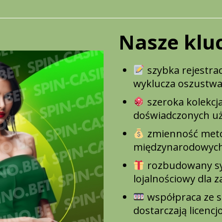
Nasze klu
szybka rejestrac
wyklucza oszustwa
szeroka kolekcja
doświadczonych u
zmienność metod
międzynarodowych,
rozbudowany s
lojalnościowy dla 
współpraca ze 
dostarczają licencj