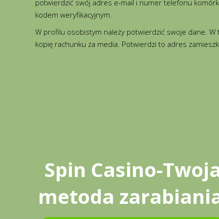
potwierdzić swój adres e-mail i numer telefonu komórk
kodem weryfikacyjnym.
W profilu osobistym należy potwierdzić swoje dane. W 
kopię rachunku za media. Potwierdzi to adres zamieszk
Spin Casino-Twoj
metoda zarabiania