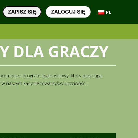
ZAPISZ SIĘ
ZALOGUJ SIĘ
PL
DY DLA GRACZY
romocje i program lojalnościowy, który przyciąga
ze w naszym kasynie towarzyszy uczciwość i