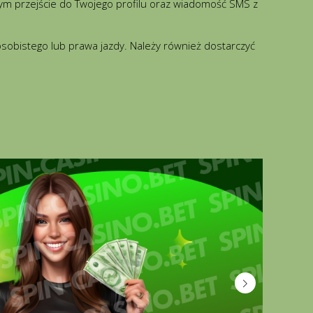
cym przejście do Twojego profilu oraz wiadomość SMS z
sobistego lub prawa jazdy. Należy również dostarczyć