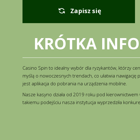
Zapisz się
KRÓTKA INFO
Casino Spin to idealny wybór dla ryzykantów, którzy c
myślą o nowoczesnych trendach, co ułatwia nawigację p
jest aplikacja do pobrania na urządzenia mobilne.
Nasze kasyno działa od 2019 roku pod kierownictwem CA
takiemu podejściu nasza instytucja wyprzedziła konkure