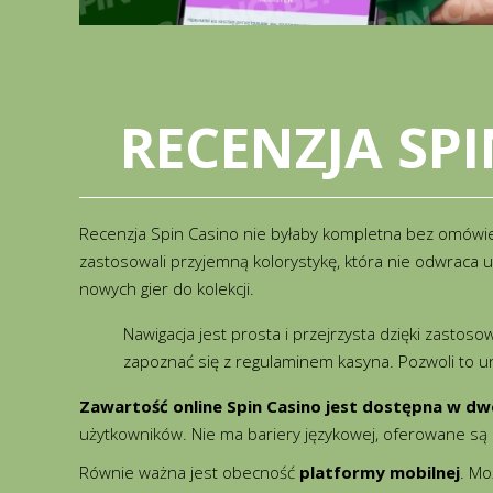
RECENZJA SP
Recenzja Spin Casino nie byłaby kompletna bez omówien
zastosowali przyjemną kolorystykę, która nie odwraca 
nowych gier do kolekcji.
Nawigacja jest prosta i przejrzysta dzięki zastoso
zapoznać się z regulaminem kasyna. Pozwoli to un
Zawartość online Spin Casino jest dostępna w dwó
użytkowników. Nie ma bariery językowej, oferowane są 
Równie ważna jest obecność
platformy mobilnej
. Mo