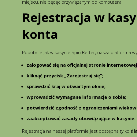
miejscu, nie będąc przywiązanym do komputera.
Rejestracja w kasy
konta
Podobnie jak w kasynie Spin Better, nasza platforma wy
zalogować się na oficjalnej stronie internetowe
kliknąć przycisk „Zarejestruj się”;
sprawdzić kraj w otwartym oknie;
wprowadzić wymagane informacje o sobie;
potwierdzić zgodność z ograniczeniami wiekow
zaakceptować zasady obowiązujące w kasynie.
Rejestracja na naszej platformie jest dostępna tylko
dl