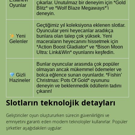
çıkarlar. Unutulmaz bir deneyim için *Gold
Oyunlar
Blitz* ve *Wolf Blaze Megaways*’i
deneyin.
Geçtiğimiz yıl koleksiyona eklenen slotlar.
Oyuncular yeni heyecanlar aradıkça
bunlara olan talep çok yüksek. Yeni
Yeni
maceraların heyecanını hissetmek için
Gelenler
*Action Boost Gladiator* ve *Bison Moon
Ultra: Link&Win* oyunlarını keşfedin.
Bunlar oyuncular arasında çok popüler
olmayan ancak mükemmel ödemeler ve
bolca eğlence sunan oyunlardır. *Fishin’
Gizli
Christmas: Pots Of Gold* oyununu
Hazineler
deneyin ve beklenmedik ödüllerin tadını
çıkarın!
Slotların teknolojik detayları
Geliştiriciler oyun oluştururken sürecin güvenilirliğini ve
emniyetini garanti eden modern teknolojiler kullanırlar. Popüler
şirketler aşağıdakileri uygular: