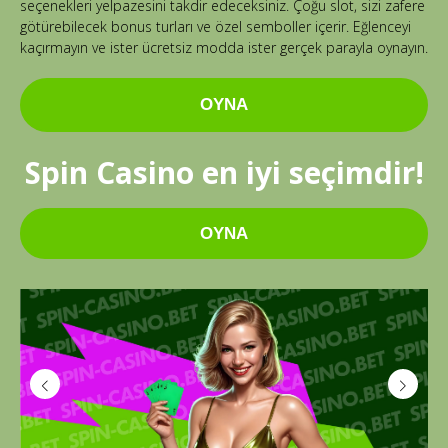
seçenekleri yelpazesini takdir edeceksiniz. Çoğu slot, sizi zafere
götürebilecek bonus turları ve özel semboller içerir. Eğlenceyi
kaçırmayın ve ister ücretsiz modda ister gerçek parayla oynayın.
OYNA
Spin Casino en iyi seçimdir!
OYNA