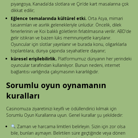
piyangoya, Kanada’da slotlara ve Çin’de kart masalarına çok
dikkat edilir;
Eğlence temalarında kültürel etki.
Orta Asya, mimari
tasarımları ve asırlık gelenekleriyle ünlüdür. Öncelik, dilek
fenerlerinin ve Koi balıklı göletlerin fırlatılmasına verilir. ABD’de
gelir istikrarı ve bazen lüks memnuniyetle karşılanır.
Oyuncular için slotlar yayınlanır ve burada konu, oligarklarla
toplantılara, dünya çapında seyahatlere dayanır;
küresel erişilebilirlik.
Platformumuz dünyanın her yerindeki
oyuncular tarafından kullanılıyor. Bunun nedeni, internet
bağlantısı varlığında çalışmasının kararlılığıdır.
Sorumlu oyun oynamanın
kuralları
Casinomuza ziyaretinizi keyifli ve ödüllendirici kılmak için
Sorumlu Oyun Kurallarına uyun. Genel kurallar şu şekildedir:
Zaman ve harcama limitleri belirleyin. Sizin için zor olsa
bile, bunları aşmayın. Belirtilen süre geçtiğinde veya dönen