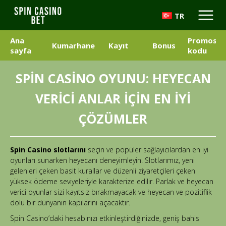
TR
Ana
Promosy
Kumarhane
Kayıt
Bonus
sayfa
kodu
SPIN CASINO OYUNU: HEYECAN
VERICI ANLAR IÇIN EN IYI
ÇÖZÜMLER
Spin Casino slotlarını
seçin ve popüler sağlayıcılardan en iyi
oyunları sunarken heyecanı deneyimleyin. Slotlarımız, yeni
gelenleri çeken basit kurallar ve düzenli ziyaretçileri çeken
yüksek ödeme seviyeleriyle karakterize edilir. Parlak ve heyecan
verici oyunlar sizi kayıtsız bırakmayacak ve heyecan ve pozitiflik
dolu bir dünyanın kapılarını açacaktır.
Spin Casino’daki hesabınızı etkinleştirdiğinizde, geniş bahis