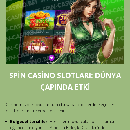
SPIN CASINO SLOTLARI: DÜNYA
ÇAPINDA ETKI
Casinomuzdaki oyunlar tüm dünyada popülerdir. Seçimleri
belirli parametrelerden etkilenir:
Bölgesel tercihler.
Her ülkenin oyuncuları belirli kumar
eğlencelerine yönelir. Amerika Birleşik Devletleri’nde