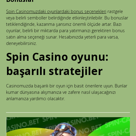
Spin Casinomuzdaki oyunlardaki bonus seçenekleri
rastgele
veya belirli semboller belirdiğinde etkinleştirilebilir. Bu bonuslar
tetiklendiğinde, kazanma şansınız önemli ölçüde artar. Bazı
oyunlar, belirli bir miktarda para yatırmanızı gerektiren bonus
satın alma seçeneği sunar. Hesabınızda yeterli para varsa,
deneyebilirsiniz.
Spin Casino oyunu:
başarılı stratejiler
Casinomuzda başarılı bir oyun için basit önerilere uyun. Bunlar
kumar dünyasına alışmanıza ve zafere nasıl ulaşacağınızı
anlamanıza yardımcı olacaktır.