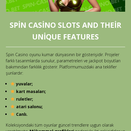
SPIN CASINO SLOTS AND THEIR
UNIQUE FEATURES
Spin Casino oyunu kumar dünyasının bir gösterişidir. Projeler
farklı tasarımlarda sunulur, parametreleri ve jackpot boyutları
bakımından farklılık gösterir. Platformumuzdaki ana teklifler
şunlardır:
yuvalar;
kart masaları;
ruletler;
atari salonu;
Canlı.
Koleksiyondaki tüm oyunlar güncel trendlere uygun olarak