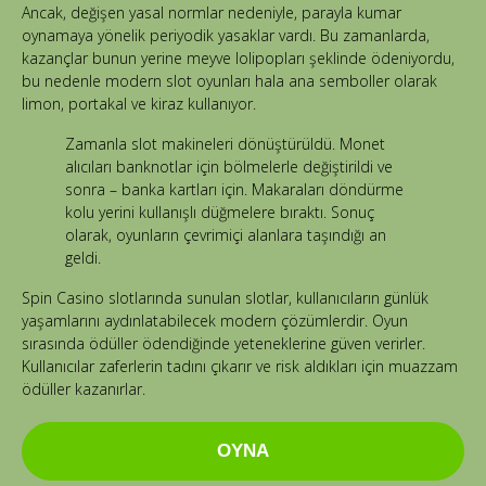
Ancak, değişen yasal normlar nedeniyle, parayla kumar
oynamaya yönelik periyodik yasaklar vardı. Bu zamanlarda,
kazançlar bunun yerine meyve lolipopları şeklinde ödeniyordu,
bu nedenle modern slot oyunları hala ana semboller olarak
limon, portakal ve kiraz kullanıyor.
Zamanla slot makineleri dönüştürüldü. Monet
alıcıları banknotlar için bölmelerle değiştirildi ve
sonra – banka kartları için. Makaraları döndürme
kolu yerini kullanışlı düğmelere bıraktı. Sonuç
olarak, oyunların çevrimiçi alanlara taşındığı an
geldi.
Spin Casino slotlarında sunulan slotlar, kullanıcıların günlük
yaşamlarını aydınlatabilecek modern çözümlerdir. Oyun
sırasında ödüller ödendiğinde yeteneklerine güven verirler.
Kullanıcılar zaferlerin tadını çıkarır ve risk aldıkları için muazzam
ödüller kazanırlar.
OYNA