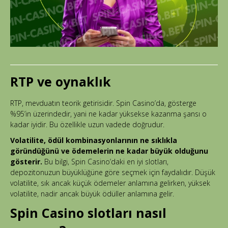
RTP ve oynaklık
RTP, mevduatın teorik getirisidir. Spin Casino’da, gösterge
%95’in üzerindedir, yani ne kadar yüksekse kazanma şansı o
kadar iyidir. Bu özellikle uzun vadede doğrudur.
Volatilite, ödül kombinasyonlarının ne sıklıkla
göründüğünü ve ödemelerin ne kadar büyük olduğunu
gösterir.
Bu bilgi, Spin Casino’daki en iyi slotları,
depozitonuzun büyüklüğüne göre seçmek için faydalıdır. Düşük
volatilite, sık ancak küçük ödemeler anlamına gelirken, yüksek
volatilite, nadir ancak büyük ödüller anlamına gelir.
Spin Casino slotları nasıl