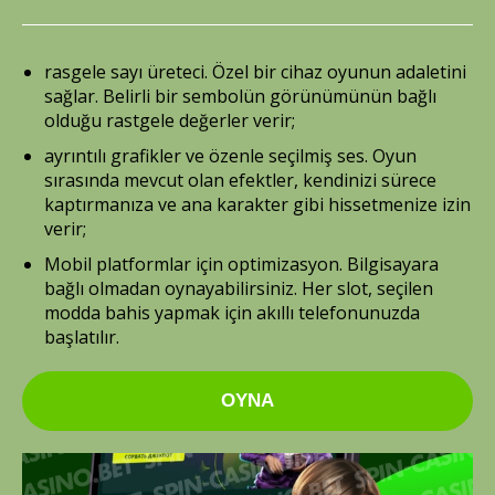
rasgele sayı üreteci. Özel bir cihaz oyunun adaletini
sağlar. Belirli bir sembolün görünümünün bağlı
olduğu rastgele değerler verir;
ayrıntılı grafikler ve özenle seçilmiş ses. Oyun
sırasında mevcut olan efektler, kendinizi sürece
kaptırmanıza ve ana karakter gibi hissetmenize izin
verir;
Mobil platformlar için optimizasyon. Bilgisayara
bağlı olmadan oynayabilirsiniz. Her slot, seçilen
modda bahis yapmak için akıllı telefonunuzda
başlatılır.
OYNA