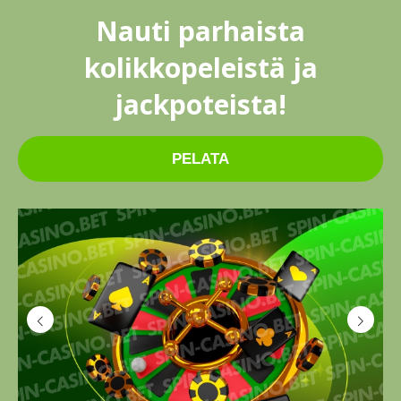
Nauti parhaista
kolikkopeleistä ja
jackpoteista!
PELATA