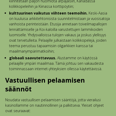
kiinnitetään paljon huomiota arpajaisiin, Kanadassa
kolikkopeleihin ja Kiinassa korttipöytiin;
kulttuurinen vaikutus viihteen teemoihin.
Keski-Aasia
on kuuluisa arkkitehtonisista suunnitelmistaan ja vuosisatoja
vanhoista perinteistään. Etusija annetaan toiveilmapallojen
lennättämiselle ja Koi-kaloilla varustettujen lammikoiden
luomiselle. Yhdysvalloissa tulojen vakaus ja joskus ylellisyys
ovat tervetulleita. Pelaajille julkaistaan kolikkopelejä, joiden
teema perustuu tapaamisiin oligarkkien kanssa tai
maailmanympärimatkoihin;
globaali saavutettavuus.
Alustamme on käytössä
pelaajille ympäri maailmaa. Tämä johtuu sen vakaudesta
toiminnassaan internet-yhteyksien ollessa käytettävissä.
Vastuullisen pelaamisen
säännöt
Noudata vastuullisen pelaamisen sääntöjä, jotta vierailusi
kasinollamme on nautinnollinen ja palkitseva. Yleiset ohjeet
ovat seuraavat: