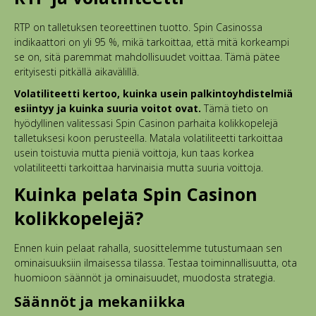
RTP on talletuksen teoreettinen tuotto. Spin Casinossa
indikaattori on yli 95 %, mikä tarkoittaa, että mitä korkeampi
se on, sitä paremmat mahdollisuudet voittaa. Tämä pätee
erityisesti pitkällä aikavälillä.
Volatiliteetti kertoo, kuinka usein palkintoyhdistelmiä
esiintyy ja kuinka suuria voitot ovat.
Tämä tieto on
hyödyllinen valitessasi Spin Casinon parhaita kolikkopelejä
talletuksesi koon perusteella. Matala volatiliteetti tarkoittaa
usein toistuvia mutta pieniä voittoja, kun taas korkea
volatiliteetti tarkoittaa harvinaisia mutta suuria voittoja.
Kuinka pelata Spin Casinon
kolikkopelejä?
Ennen kuin pelaat rahalla, suosittelemme tutustumaan sen
ominaisuuksiin ilmaisessa tilassa. Testaa toiminnallisuutta, ota
huomioon säännöt ja ominaisuudet, muodosta strategia.
Säännöt ja mekaniikka