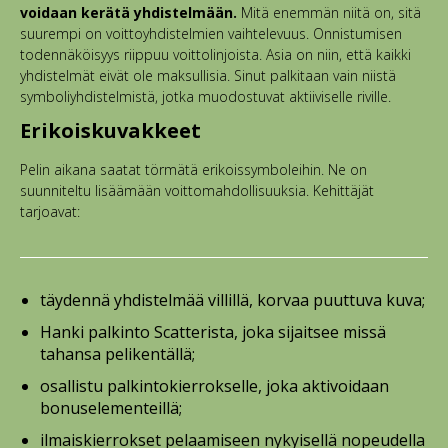
voidaan kerätä yhdistelmään.
Mitä enemmän niitä on, sitä
suurempi on voittoyhdistelmien vaihtelevuus. Onnistumisen
todennäköisyys riippuu voittolinjoista. Asia on niin, että kaikki
yhdistelmät eivät ole maksullisia. Sinut palkitaan vain niistä
symboliyhdistelmistä, jotka muodostuvat aktiiviselle riville.
Erikoiskuvakkeet
Pelin aikana saatat törmätä erikoissymboleihin. Ne on
suunniteltu lisäämään voittomahdollisuuksia. Kehittäjät
tarjoavat:
täydennä yhdistelmää villillä, korvaa puuttuva kuva;
Hanki palkinto Scatterista, joka sijaitsee missä
tahansa pelikentällä;
osallistu palkintokierrokselle, joka aktivoidaan
bonuselementeillä;
ilmaiskierrokset pelaamiseen nykyisellä nopeudella