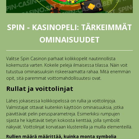
SPIN - KASINOPELI: TÄRKEIMMÄT
OMINAISUUDET
Valitse Spin Casinon parhaat kolikkopelit nautinnollista
kokemusta varten. Kokeile pelejä ilmaisessa tilassa. Näin voit
tutustua ominaisuuksiin riskeeraamatta rahaa. Mitä enemmän
opit, sitä paremmat voittomahdollisuutesi ovat.
Rullat ja voittolinjat
Lähes jokaisessa kolikkopelissä on rullia ja voittolinjoja.
Valmistajat ottavat kuitenkin käyttöön ominaisuuksia, jotka
päivittävät pelin perusparametreja. Esimerkiksi rumpujen
sijasta he käyttävät tietyn kokoista kenttää, jolla symbolit
näkyvät. Voittolinjat korvataan klustereilla ja muilla elementeillä.
Rullien määrä määrittää, kuinka monta symbolia