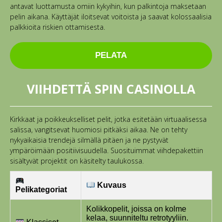
antavat luottamusta omiin kykyihin, kun palkintoja maksetaan
pelin aikana. Käyttäjät iloitsevat voitoista ja saavat kolossaalisia
palkkioita riskien ottamisesta.
PELATA
VIIHDETTÄ SPIN CASINOLLA
Kirkkaat ja poikkeukselliset pelit, jotka esitetään virtuaalisessa
salissa, vangitsevat huomiosi pitkäksi aikaa. Ne on tehty
nykyaikaisia trendejä silmällä pitäen ja ne pystyvät
ympäröimään positiivisuudella. Suosituimmat viihdepakettiin
sisältyvät projektit on käsitelty taulukossa.
Kuvaus
Pelikategoriat
Kolikkopelit, joissa on kolme
kelaa, suunniteltu retrotyyliin.