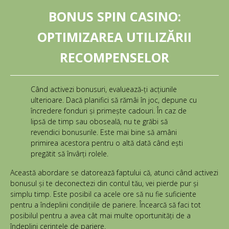
BONUS SPIN CASINO:
OPTIMIZAREA UTILIZĂRII
RECOMPENSELOR
Când activezi bonusuri, evaluează-ți acțiunile
ulterioare. Dacă planifici să rămâi în joc, depune cu
încredere fonduri și primește cadouri. În caz de
lipsă de timp sau oboseală, nu te grăbi să
revendici bonusurile. Este mai bine să amâni
primirea acestora pentru o altă dată când ești
pregătit să învârți rolele.
Această abordare se datorează faptului că, atunci când activezi
bonusul și te deconectezi din contul tău, vei pierde pur și
simplu timp. Este posibil ca acele ore să nu fie suficiente
pentru a îndeplini condițiile de pariere. Încearcă să faci tot
posibilul pentru a avea cât mai multe oportunități de a
îndeplini cerințele de pariere.