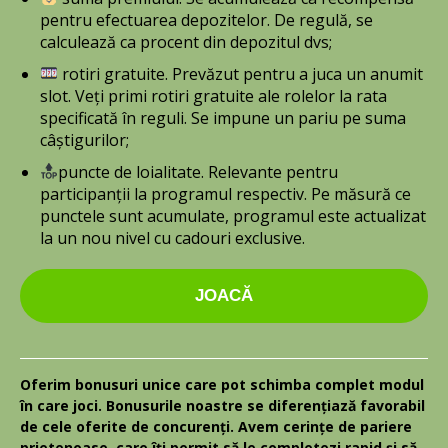
pentru efectuarea depozitelor. De regulă, se
calculează ca procent din depozitul dvs;
rotiri gratuite. Prevăzut pentru a juca un anumit
slot. Veți primi rotiri gratuite ale rolelor la rata
specificată în reguli. Se impune un pariu pe suma
câștigurilor;
puncte de loialitate. Relevante pentru
participanții la programul respectiv. Pe măsură ce
punctele sunt acumulate, programul este actualizat
la un nou nivel cu cadouri exclusive.
JOACĂ
Oferim bonusuri unice care pot schimba complet modul
în care joci. Bonusurile noastre se diferențiază favorabil
de cele oferite de concurenți. Avem cerințe de pariere
prietenoase, care îți permit să le completezi rapid și să