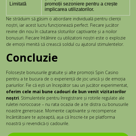
Limitată
promoții sezoniere pentru a crește
implicarea utilizatorilor.
Ne străduim să găsim o abordare individuală pentru clienții
noștri, iar acest lucru funcționează perfect. Fiecare jucător
revine din nou în căutarea sloturilor captivante și a noilor
bonusuri. Fiecare întâlnire cu utilizatorii noștri este o explozie
de emoții menită să crească soldul cu ajutorul stimulentelor.
Concluzie
Folosește bonusurile gratuite și alte promoții Spin Casino
pentru a te bucura de o experiență de joc unică și de emoția
pariurilor. Fie că ești un începător sau un jucător experimentat,
oferim cele mai bune cadouri de bun venit vizitatorilor
noștri
. Stimulentele pentru înregistrare și rotirile regulate ale
ruletei norocoase – nu rata ocazia de a te distra cu bonusurile
noastre generoase. Momente captivante și recompense
încântătoare te așteaptă, așa că înscrie-te pe platforma
noastră și revendică-ți cadourile.