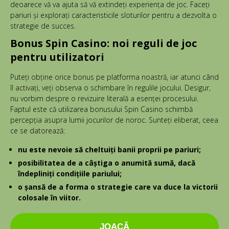
deoarece vă va ajuta să vă extindeți experiența de joc. Faceți
pariuri și explorați caracteristicile sloturilor pentru a dezvolta o
strategie de succes.
Bonus Spin Casino: noi reguli de joc
pentru utilizatori
Puteți obține orice bonus pe platforma noastră, iar atunci când
îl activați, veți observa o schimbare în regulile jocului. Desigur,
nu vorbim despre o revizuire literală a esenței procesului.
Faptul este că utilizarea bonusului Spin Casino schimbă
percepția asupra lumii jocurilor de noroc. Sunteți eliberat, ceea
ce se datorează:
nu este nevoie să cheltuiți banii proprii pe pariuri;
posibilitatea de a câștiga o anumită sumă, dacă
îndepliniți condițiile pariului;
o șansă de a forma o strategie care va duce la victorii
colosale în viitor.
JOACĂ