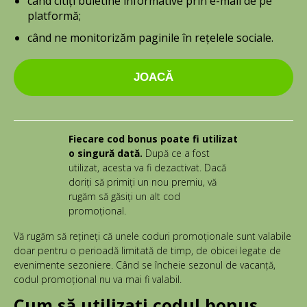
când citiți buletine informative prin e-mail de pe
platformă;
când ne monitorizăm paginile în rețelele sociale.
JOACĂ
Fiecare cod bonus poate fi utilizat
o singură dată.
După ce a fost
utilizat, acesta va fi dezactivat. Dacă
doriți să primiți un nou premiu, vă
rugăm să găsiți un alt cod
promoțional.
Vă rugăm să rețineți că unele coduri promoționale sunt valabile
doar pentru o perioadă limitată de timp, de obicei legate de
evenimente sezoniere. Când se încheie sezonul de vacanță,
codul promoțional nu va mai fi valabil.
Cum să utilizați codul bonus