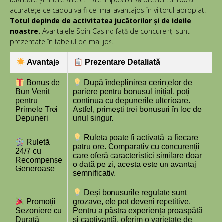
acuratețe ce cadou va fi cel mai avantajos în viitorul apropiat.
Totul depinde de activitatea jucătorilor și de ideile
noastre.
Avantajele Spin Casino față de concurenți sunt
prezentate în tabelul de mai jos.
Avantaje
Prezentare Detaliată
Bonus de
După îndeplinirea cerințelor de
Bun Venit
pariere pentru bonusul inițial, poți
pentru
continua cu depunerile ulterioare.
Primele Trei
Astfel, primești trei bonusuri în loc de
Depuneri
unul singur.
Ruleta poate fi activată la fiecare
Ruletă
patru ore. Comparativ cu concurenții
24/7 cu
care oferă caracteristici similare doar
Recompense
o dată pe zi, acesta este un avantaj
Generoase
semnificativ.
Deși bonusurile regulate sunt
Promoții
grozave, ele pot deveni repetitive.
Sezoniere cu
Pentru a păstra experiența proaspătă
Durată
și captivantă, oferim o varietate de