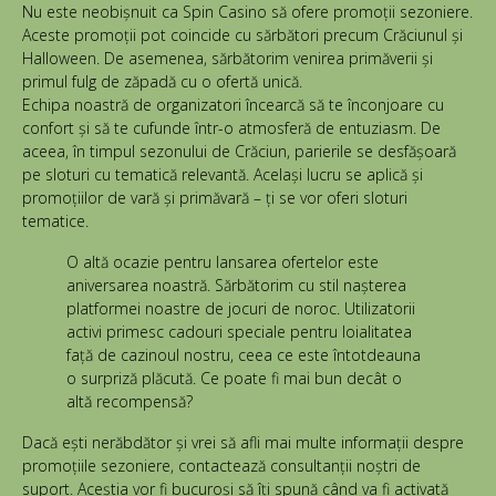
Nu este neobișnuit ca Spin Casino să ofere promoții sezoniere.
Aceste promoții pot coincide cu sărbători precum Crăciunul și
Halloween. De asemenea, sărbătorim venirea primăverii și
primul fulg de zăpadă cu o ofertă unică.
Echipa noastră de organizatori încearcă să te înconjoare cu
confort și să te cufunde într-o atmosferă de entuziasm. De
aceea, în timpul sezonului de Crăciun, parierile se desfășoară
pe sloturi cu tematică relevantă. Același lucru se aplică și
promoțiilor de vară și primăvară – ți se vor oferi sloturi
tematice.
O altă ocazie pentru lansarea ofertelor este
aniversarea noastră. Sărbătorim cu stil nașterea
platformei noastre de jocuri de noroc. Utilizatorii
activi primesc cadouri speciale pentru loialitatea
față de cazinoul nostru, ceea ce este întotdeauna
o surpriză plăcută. Ce poate fi mai bun decât o
altă recompensă?
Dacă ești nerăbdător și vrei să afli mai multe informații despre
promoțiile sezoniere, contactează consultanții noștri de
suport. Aceștia vor fi bucuroși să îți spună când va fi activată