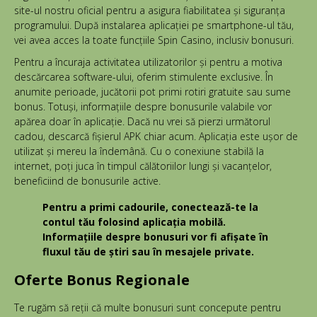
site-ul nostru oficial pentru a asigura fiabilitatea și siguranța
programului. După instalarea aplicației pe smartphone-ul tău,
vei avea acces la toate funcțiile Spin Casino, inclusiv bonusuri.
Pentru a încuraja activitatea utilizatorilor și pentru a motiva
descărcarea software-ului, oferim stimulente exclusive. În
anumite perioade, jucătorii pot primi rotiri gratuite sau sume
bonus. Totuși, informațiile despre bonusurile valabile vor
apărea doar în aplicație. Dacă nu vrei să pierzi următorul
cadou, descarcă fișierul APK chiar acum. Aplicația este ușor de
utilizat și mereu la îndemână. Cu o conexiune stabilă la
internet, poți juca în timpul călătoriilor lungi și vacanțelor,
beneficiind de bonusurile active.
Pentru a primi cadourile, conectează-te la
contul tău folosind aplicația mobilă.
Informațiile despre bonusuri vor fi afișate în
fluxul tău de știri sau în mesajele private.
Oferte Bonus Regionale
Te rugăm să reții că multe bonusuri sunt concepute pentru