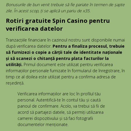
Bonusurile de bun venit trebuie să fie pariate în termen de șapte
zile. În acest scop, ți se aplică un pariu de x35.
Rotiri gratuite Spin Casino pentru
verificarea datelor
Tranzacțiile financiare în cazinoul nostru sunt disponibile numai
după verificarea datelor.
Pentru a finaliza procesul, trebuie
să furnizezi o copie a cărții tale de identitate naționale
și să scanezi o chitanță pentru plata facturilor la
utilități.
Primul document este utilizat pentru verificarea
informațiilor personale furnizate în formularul de înregistrare, în
timp ce al doilea este utilizat pentru a confirma adresa de
reședință.
Verificarea informațiilor are loc în profilul tău
personal. Autentifică-te în contul tău și caută
panoul de confirmare. Acolo, va trebui să fii de
acord să partajezi datele, să permiți utilizarea
camerei dispozitivului și să faci fotografii
documentelor menționate.