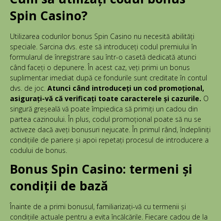
Spin Casino?
Utilizarea codurilor bonus Spin Casino nu necesită abilități
speciale. Sarcina dvs. este să introduceți codul premiului în
formularul de înregistrare sau într-o casetă dedicată atunci
când faceți o depunere. În acest caz, veți primi un bonus
suplimentar imediat după ce fondurile sunt creditate în contul
dvs. de joc.
Atunci când introduceți un cod promoțional,
asigurați-vă că verificați toate caracterele și cazurile.
O
singură greșeală vă poate împiedica să primiți un cadou din
partea cazinoului. În plus, codul promoțional poate să nu se
activeze dacă aveți bonusuri nejucate. În primul rând, îndepliniți
condițiile de pariere și apoi repetați procesul de introducere a
codului de bonus.
Bonus Spin Casino: termeni și
condiții de bază
Înainte de a primi bonusul, familiarizați-vă cu termenii și
condițiile actuale pentru a evita încălcările. Fiecare cadou de la