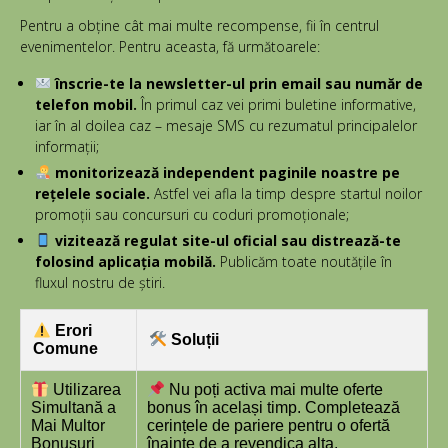
Pentru a obține cât mai multe recompense, fii în centrul
evenimentelor. Pentru aceasta, fă următoarele:
înscrie-te la newsletter-ul prin email sau număr de
telefon mobil.
În primul caz vei primi buletine informative,
iar în al doilea caz – mesaje SMS cu rezumatul principalelor
informații;
monitorizează independent paginile noastre pe
rețelele sociale.
Astfel vei afla la timp despre startul noilor
promoții sau concursuri cu coduri promoționale;
vizitează regulat site-ul oficial sau distrează-te
folosind aplicația mobilă.
Publicăm toate noutățile în
fluxul nostru de știri.
Erori
Soluții
Comune
Utilizarea
Nu poți activa mai multe oferte
Simultană a
bonus în același timp. Completează
Mai Multor
cerințele de pariere pentru o ofertă
Bonusuri
înainte de a revendica alta.