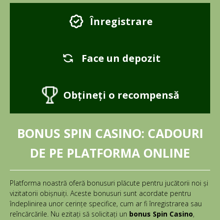
Înregistrare
Face un depozit
Obțineți o recompensă
BONUS SPIN CASINO: CADOURI
DE PE PLATFORMA ONLINE
Platforma noastră oferă bonusuri plăcute pentru jucătorii noi și
vizitatorii obișnuiți. Aceste bonusuri sunt acordate pentru
îndeplinirea unor cerințe specifice, cum ar fi înregistrarea sau
reîncărcările. Nu ezitați să solicitați un
bonus Spin Casino
,