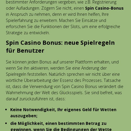
bestimmter Anforderungen vergeben, wie z.B. Registrierung
oder Aufladungen. Zögern Sie nicht, einen
Spin Casino-Bonus
in Anspruch zu nehmen, denn er wird Ihnen helfen, Ihre
Spielerfahrung zu erweitern. Machen Sie Einsätze und
erforschen Sie die Funktionen der Slots, um eine erfolgreiche
Strategie zu entwickeln.
Spin Casino Bonus: neue Spielregeln
für Benutzer
Sie können jeden Bonus auf unserer Plattform erhalten, und
wenn Sie ihn aktivieren, werden Sie eine Änderung der
Spielregeln feststellen. Natürlich sprechen wir nicht über eine
wörtliche Überarbeitung der Essenz des Prozesses. Tatsache
ist, dass die Verwendung von Spin Casino Bonus verändert die
Wahrnehmung der Welt des Glücksspiels. Sie sind befreit, was
darauf zurückzuführen ist, dass:
Keine Notwendigkeit, Ihr eigenes Geld für Wetten
auszugeben;
die Möglichkeit, einen bestimmten Betrag zu
gewinnen, wenn Sie die Bedingungen der Wette