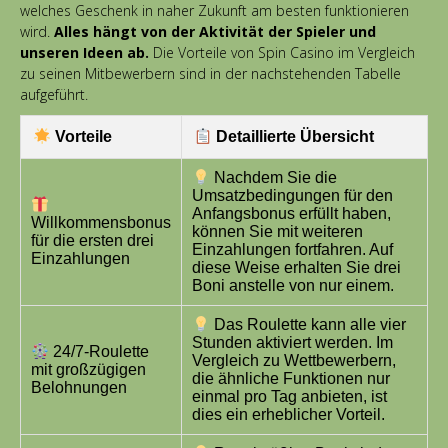
welches Geschenk in naher Zukunft am besten funktionieren
wird.
Alles hängt von der Aktivität der Spieler und
unseren Ideen ab.
Die Vorteile von Spin Casino im Vergleich
zu seinen Mitbewerbern sind in der nachstehenden Tabelle
aufgeführt.
Vorteile
Detaillierte Übersicht
Nachdem Sie die
Umsatzbedingungen für den
Anfangsbonus erfüllt haben,
Willkommensbonus
können Sie mit weiteren
für die ersten drei
Einzahlungen fortfahren. Auf
Einzahlungen
diese Weise erhalten Sie drei
Boni anstelle von nur einem.
Das Roulette kann alle vier
Stunden aktiviert werden. Im
24/7-Roulette
Vergleich zu Wettbewerbern,
mit großzügigen
die ähnliche Funktionen nur
Belohnungen
einmal pro Tag anbieten, ist
dies ein erheblicher Vorteil.