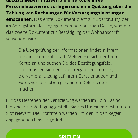
Personalausweises vorlegen und eine Quittung über die
Zahlung von Rechnungen für Versorgungsleistungen
einscannen.
Das erste Dokument dient zur Überprüfung der
im Antragsformular angegebenen persönlichen Daten, während
das zweite Dokument zur Bestätigung der Wohnanschrift
verwendet wird.
Die Überprüfung der Informationen findet in Ihrem
persönlichen Profil statt. Melden Sie sich bei Ihrem
Konto an und suchen Sie das Bestätigungsfeld.
Dort müssen Sie der Datenfreigabe zustimmen,
die Kameranutzung auf Ihrem Gerät erlauben und
Fotos von den oben genannten Dokumenten
machen.
Für das Bestehen der Verifizierung werden im Spin Casino
Freispiele zur Verfügung gestellt. Sie sind für einen bestimmten
Slot relevant. Die Trommeln werden um den in den Regeln
angegebenen Einsatz gedreht.
SPIELEN