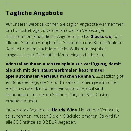
Tägliche Angebote
Auf unserer Website können Sie täglich Angebote wahrnehmen,
um Bonusbeträge zu verdienen oder an Verlosungen
teilzunehmen. Eines dieser Angebote ist das
Glücksrad
, das
alle vier Stunden verfügbar ist. Sie können das Bonus-Roulette-
Rad erst drehen, nachdem Sie Ihr Willkommenspaket
umgesetzt und Geld auf Ihr Konto eingezahlt haben.
Wir stellen Ihnen auch Freispiele zur Verfügung, damit
Sie sich mit den Hauptmerkmalen bestimmter
Spielautomaten vertraut machen können.
Zusätzlich gibt
es Bonusbeträge, die Sie für Einsätze in einem gewünschten
Bereich verwenden können. Ein weiterer Vorteil sind
Treuepunkte, mit denen Sie Ihren Rang bei Spin Casino
erhöhen können.
Ein weiteres Angebot ist
Hourly Wins
. Um an der Verlosung
teilzunehmen, müssen Sie ein Glückslos erhalten. Es wird für
alle 50 Einsätze ab 0,2 EUR vergeben.