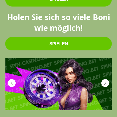
Holen Sie sich so viele Boni
wie möglich!
SPIELEN