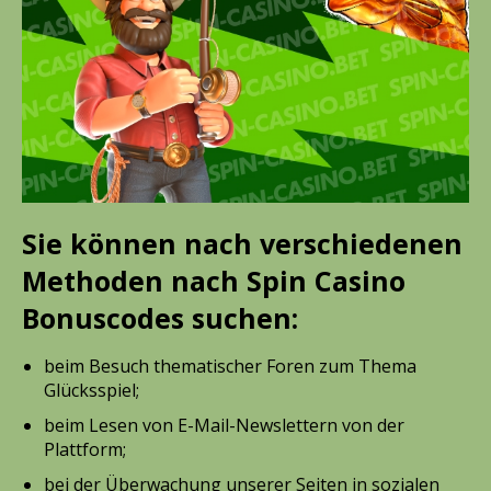
Sie können nach verschiedenen
Methoden nach Spin Casino
Bonuscodes suchen:
beim Besuch thematischer Foren zum Thema
Glücksspiel;
beim Lesen von E-Mail-Newslettern von der
Plattform;
bei der Überwachung unserer Seiten in sozialen