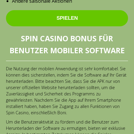
Andere saisonale Aktionen
SPIELEN
SPIN CASINO BONUS FÜR
BENUTZER MOBILER SOFTWARE
Die Nutzung der mobilen Anwendung ist sehr komfortabel. Sie
können dies sicherstellen, indem Sie die Software auf Ihr Gerät
herunterladen. Bitte beachten Sie, dass Sie die APK nur von
unserer offiziellen Website herunterladen sollten, um die
Zuverlässigkeit und Sicherheit des Programms zu
gewährleisten. Nachdem Sie die App auf Ihrem Smartphone
installiert haben, haben Sie Zugang zu allen Funktionen von
Spin Casino, einschließlich Boni.
Um die Benutzeraktivität zu fördern und die Benutzer zum
Herunterladen der Software zu ermutigen, bieten wir exklusive