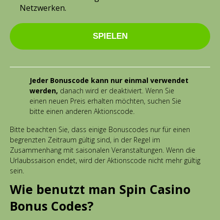
Netzwerken.
SPIELEN
Jeder Bonuscode kann nur einmal verwendet
werden,
danach wird er deaktiviert. Wenn Sie
einen neuen Preis erhalten möchten, suchen Sie
bitte einen anderen Aktionscode.
Bitte beachten Sie, dass einige Bonuscodes nur für einen
begrenzten Zeitraum gültig sind, in der Regel im
Zusammenhang mit saisonalen Veranstaltungen. Wenn die
Urlaubssaison endet, wird der Aktionscode nicht mehr gültig
sein.
Wie benutzt man Spin Casino
Bonus Codes?