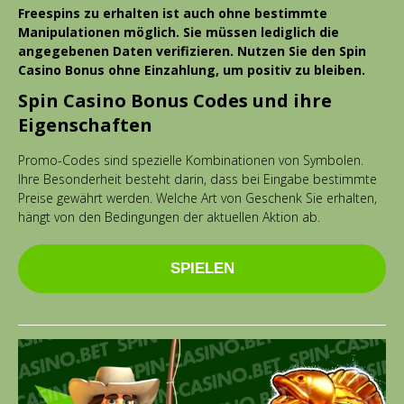
Freespins zu erhalten ist auch ohne bestimmte
Manipulationen möglich. Sie müssen lediglich die
angegebenen Daten verifizieren. Nutzen Sie den Spin
Casino Bonus ohne Einzahlung, um positiv zu bleiben.
Spin Casino Bonus Codes und ihre
Eigenschaften
Promo-Codes sind spezielle Kombinationen von Symbolen.
Ihre Besonderheit besteht darin, dass bei Eingabe bestimmte
Preise gewährt werden. Welche Art von Geschenk Sie erhalten,
hängt von den Bedingungen der aktuellen Aktion ab.
SPIELEN