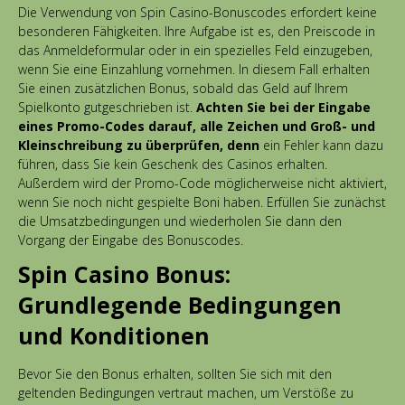
Die Verwendung von Spin Casino-Bonuscodes erfordert keine
besonderen Fähigkeiten. Ihre Aufgabe ist es, den Preiscode in
das Anmeldeformular oder in ein spezielles Feld einzugeben,
wenn Sie eine Einzahlung vornehmen. In diesem Fall erhalten
Sie einen zusätzlichen Bonus, sobald das Geld auf Ihrem
Spielkonto gutgeschrieben ist.
Achten Sie bei der Eingabe
eines Promo-Codes darauf, alle Zeichen und Groß- und
Kleinschreibung zu überprüfen, denn
ein Fehler kann dazu
führen, dass Sie kein Geschenk des Casinos erhalten.
Außerdem wird der Promo-Code möglicherweise nicht aktiviert,
wenn Sie noch nicht gespielte Boni haben. Erfüllen Sie zunächst
die Umsatzbedingungen und wiederholen Sie dann den
Vorgang der Eingabe des Bonuscodes.
Spin Casino Bonus:
Grundlegende Bedingungen
und Konditionen
Bevor Sie den Bonus erhalten, sollten Sie sich mit den
geltenden Bedingungen vertraut machen, um Verstöße zu