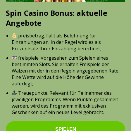
Spin Casino Bonus: aktuelle
Angebote
preisbetrag. Fällt als Belohnung für
Einzahlungen an. In der Regel wird es als
Prozentsatz Ihrer Einzahlung berechnet;
freispiele. Vorgesehen zum Spielen eines
bestimmten Slots. Sie erhalten Freispiele der
Walzen mit der in den Regeln angegebenen Rate.
Eine Wette wird auf die Höhe der Gewinne
auferlegt;
Treuepunkte. Relevant für Teilnehmer des
jeweiligen Programms. Wenn Punkte gesammelt
werden, wird das Programm mit exklusiven
Geschenken auf ein neues Level gebracht.
SPIELEN