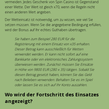
vermeiden. Jedes Geschenk von Spin Casino ist Gegenstand
einer Wette. Der Wert ist gleich x70, wenn die Regeln nicht
einen anderen Wert angeben.
Der Wetteinsatz ist notwendig, um zu wissen, wie viel Sie
setzen müssen. Wenn Sie die angegebene Bedingung erfüllen,
wird der Bonus auf Ihr echtes Guthaben übertragen.
Sie haben zum Beispiel 280 EUR für die
Registrierung mit einem Einsatz von x35 erhalten.
Dieser Betrag kann ausschließlich für Wetten
verwendet werden. Er kann nicht sofort auf eine
Bankkarte oder ein elektronisches Zahlungssystem
überwiesen werden. Zunächst müssen Sie Einsätze
in Höhe von 9800 EUR (280 x 35) tätigen. Sobald Sie
diesen Betrag gesetzt haben, können Sie das Geld
nach Belieben verwenden: Behalten Sie es im Spiel
oder lassen Sie es sich auf Ihr Konto auszahlen.
Wo wird der Fortschritt des Einsatzes
angezeigt?