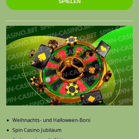
SPIELEN
Weihnachts- und Halloween-Boni
Spin Casino Jubiläum