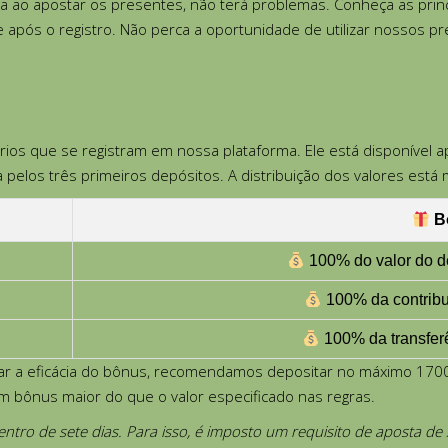
 ao apostar os presentes, não terá problemas. Conheça as prin
e após o registro. Não perca a oportunidade de utilizar nossos
os que se registram em nossa plataforma. Ele está disponível ap
elos três primeiros depósitos. A distribuição dos valores está 
B
100% do valor do d
100% da contribu
100% da transfer
zar a eficácia do bônus, recomendamos depositar no máximo 1700
m bônus maior do que o valor especificado nas regras.
ntro de sete dias. Para isso, é imposto um requisito de aposta de 