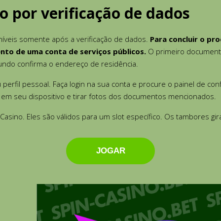
no por verificação de dados
níveis somente após a verificação de dados.
Para concluir o pr
to de uma conta de serviços públicos.
O primeiro documento
gundo confirma o endereço de residência.
 perfil pessoal. Faça login na sua conta e procure o painel de co
a em seu dispositivo e tirar fotos dos documentos mencionados.
n Casino. Eles são válidos para um slot específico. Os tambores g
JOGAR