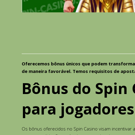
Oferecemos bônus únicos que podem transformar
de maneira favorável. Temos requisitos de apostas
Bônus do Spin 
para jogadores
Os bônus oferecidos no Spin Casino visam incentivar a 