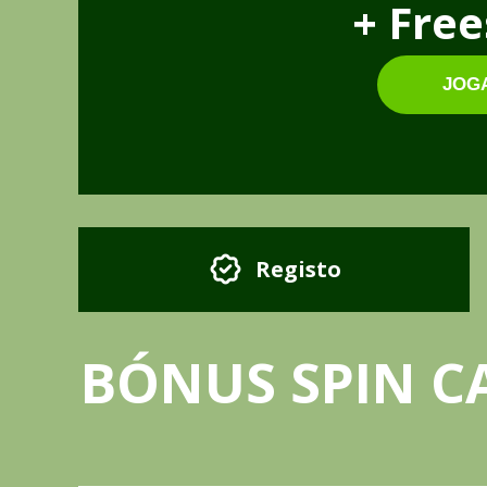
+ Free
JOG
Registo
BÓNUS SPIN C