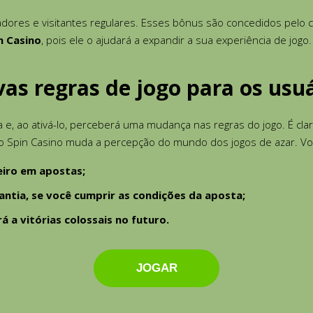
ores e visitantes regulares. Esses bônus são concedidos pelo c
n Casino
, pois ele o ajudará a expandir a sua experiência de jog
as regras de jogo para os usu
, ao ativá-lo, perceberá uma mudança nas regras do jogo. É clar
 Spin Casino muda a percepção do mundo dos jogos de azar. Você
eiro em apostas;
tia, se você cumprir as condições da aposta;
 a vitórias colossais no futuro.
JOGAR