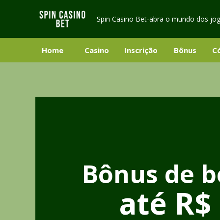
Spin Casino Bet-abra o mundo dos jog
Home
Casino
Inscrição
Bônus
C
Bônus de b
até R$