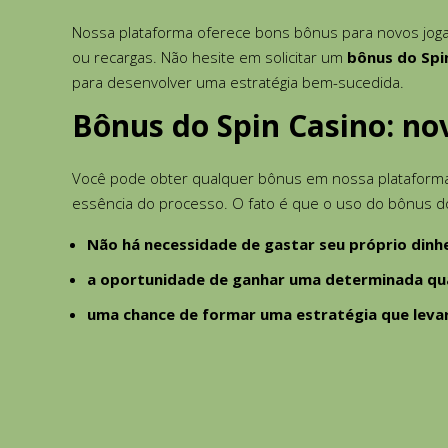
Nossa plataforma oferece bons bônus para novos jogad
ou recargas. Não hesite em solicitar um
bônus do Spi
para desenvolver uma estratégia bem-sucedida.
Bônus do Spin Casino: nov
Você pode obter qualquer bônus em nossa plataforma e
essência do processo. O fato é que o uso do bônus do
Não há necessidade de gastar seu próprio dinh
a oportunidade de ganhar uma determinada quan
uma chance de formar uma estratégia que levará