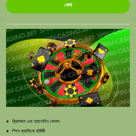
খেলা
ক্রিসমাস এবং হ্যালোইন বোনাস
স্পিন ক্যাসিনো বার্ষিকী