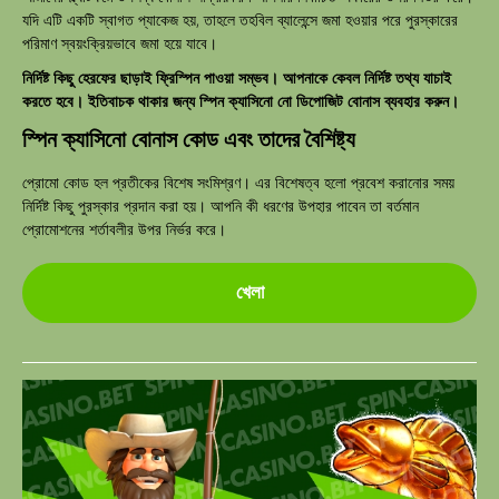
যদি এটি একটি স্বাগত প্যাকেজ হয়, তাহলে তহবিল ব্যালেন্সে জমা হওয়ার পরে পুরস্কারের
পরিমাণ স্বয়ংক্রিয়ভাবে জমা হয়ে যাবে।
নির্দিষ্ট কিছু হেরফের ছাড়াই ফ্রিস্পিন পাওয়া সম্ভব। আপনাকে কেবল নির্দিষ্ট তথ্য যাচাই
করতে হবে। ইতিবাচক থাকার জন্য স্পিন ক্যাসিনো নো ডিপোজিট বোনাস ব্যবহার করুন।
স্পিন ক্যাসিনো বোনাস কোড এবং তাদের বৈশিষ্ট্য
প্রোমো কোড হল প্রতীকের বিশেষ সংমিশ্রণ। এর বিশেষত্ব হলো প্রবেশ করানোর সময়
নির্দিষ্ট কিছু পুরস্কার প্রদান করা হয়। আপনি কী ধরণের উপহার পাবেন তা বর্তমান
প্রোমোশনের শর্তাবলীর উপর নির্ভর করে।
খেলা