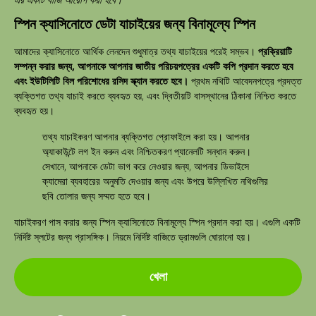
স্পিন ক্যাসিনোতে ডেটা যাচাইয়ের জন্য বিনামূল্যে স্পিন
আমাদের ক্যাসিনোতে আর্থিক লেনদেন শুধুমাত্র তথ্য যাচাইয়ের পরেই সম্ভব।
প্রক্রিয়াটি
সম্পন্ন করার জন্য, আপনাকে আপনার জাতীয় পরিচয়পত্রের একটি কপি প্রদান করতে হবে
এবং ইউটিলিটি বিল পরিশোধের রসিদ স্ক্যান করতে হবে।
প্রথম নথিটি আবেদনপত্রে প্রদত্ত
ব্যক্তিগত তথ্য যাচাই করতে ব্যবহৃত হয়, এবং দ্বিতীয়টি বাসস্থানের ঠিকানা নিশ্চিত করতে
ব্যবহৃত হয়।
তথ্য যাচাইকরণ আপনার ব্যক্তিগত প্রোফাইলে করা হয়। আপনার
অ্যাকাউন্টে লগ ইন করুন এবং নিশ্চিতকরণ প্যানেলটি সন্ধান করুন।
সেখানে, আপনাকে ডেটা ভাগ করে নেওয়ার জন্য, আপনার ডিভাইসে
ক্যামেরা ব্যবহারের অনুমতি দেওয়ার জন্য এবং উপরে উল্লিখিত নথিগুলির
ছবি তোলার জন্য সম্মত হতে হবে।
যাচাইকরণ পাস করার জন্য স্পিন ক্যাসিনোতে বিনামূল্যে স্পিন প্রদান করা হয়। এগুলি একটি
নির্দিষ্ট স্লটের জন্য প্রাসঙ্গিক। নিয়মে নির্দিষ্ট বাজিতে ড্রামগুলি ঘোরানো হয়।
খেলা