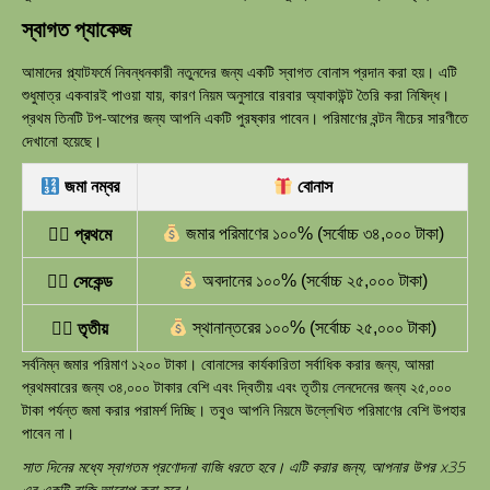
স্বাগত প্যাকেজ
আমাদের প্ল্যাটফর্মে নিবন্ধনকারী নতুনদের জন্য একটি স্বাগত বোনাস প্রদান করা হয়। এটি
শুধুমাত্র একবারই পাওয়া যায়, কারণ নিয়ম অনুসারে বারবার অ্যাকাউন্ট তৈরি করা নিষিদ্ধ।
প্রথম তিনটি টপ-আপের জন্য আপনি একটি পুরষ্কার পাবেন। পরিমাণের বন্টন নীচের সারণীতে
দেখানো হয়েছে।
জমা নম্বর
বোনাস
জমার পরিমাণের ১০০% (সর্বোচ্চ ৩৪,০০০ টাকা)
১️⃣
প্রথমে
অবদানের ১০০% (সর্বোচ্চ ২৫,০০০ টাকা)
২️⃣
সেকেন্ড
স্থানান্তরের ১০০% (সর্বোচ্চ ২৫,০০০ টাকা)
৩️⃣
তৃতীয়
সর্বনিম্ন জমার পরিমাণ ১২০০ টাকা। বোনাসের কার্যকারিতা সর্বাধিক করার জন্য, আমরা
প্রথমবারের জন্য ৩৪,০০০ টাকার বেশি এবং দ্বিতীয় এবং তৃতীয় লেনদেনের জন্য ২৫,০০০
টাকা পর্যন্ত জমা করার পরামর্শ দিচ্ছি। তবুও আপনি নিয়মে উল্লেখিত পরিমাণের বেশি উপহার
পাবেন না।
সাত দিনের মধ্যে স্বাগতম প্রণোদনা বাজি ধরতে হবে। এটি করার জন্য, আপনার উপর x35
এর একটি বাজি আরোপ করা হবে।