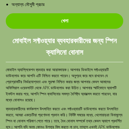
অন্যান্য মৌসুমী প্রচার
খেলা
মোবাইল সফ্টওয়্যার ব্যবহারকারীদের জন্য স্পিন
ক্যাসিনো বোনাস
মোবাইল অ্যাপ্লিকেশন ব্যবহার করা আরামদায়ক। আপনার ডিভাইসে সফ্টওয়্যারটি
ডাউনলোড করে আপনি এটি নিশ্চিত করতে পারেন। অনুগ্রহ করে মনে রাখবেন যে
প্রোগ্রামটির নির্ভরযোগ্যতা এবং সুরক্ষা নিশ্চিত করার জন্য আপনার কেবল আমাদের
অফিসিয়াল ওয়েবসাইট থেকে APK ডাউনলোড করা উচিত। আপনার স্মার্টফোনে অ্যাপটি
ইনস্টল করার পরে, আপনি স্পিন ক্যাসিনোর সমস্ত বৈশিষ্ট্য অ্যাক্সেস করতে পারবেন, যার
মধ্যে বোনাসও রয়েছে।
ব্যবহারকারীদের কার্যকলাপ উৎসাহিত করতে এবং সফ্টওয়্যারটি ডাউনলোড করতে উৎসাহিত
করতে, আমরা একচেটিয়া প্রণোদনা প্রদান করি। নির্দিষ্ট সময়ের মধ্যে, খেলোয়াড়রা বিনামূল্যে
স্পিন বা বোনাস পরিমাণ পেতে পারে। তবে, বৈধ বোনাস সম্পর্কে তথ্য কেবল অ্যাপে প্রদর্শিত
হবে। আপনি যদি অন্য কোনও উপহার মিস করতে না চান, তাহলে এখনই APK ডাউনলোড