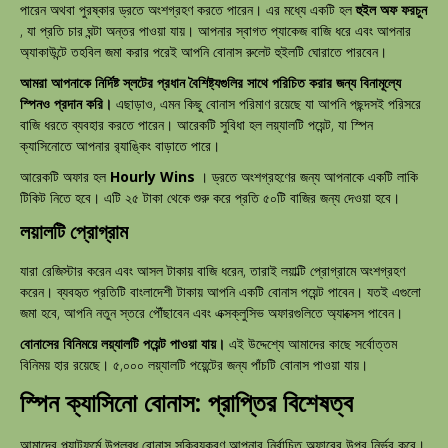
পারেন অথবা পুরষ্কার ড্রতে অংশগ্রহণ করতে পারেন। এর মধ্যে একটি হল
হুইল অফ ফরচুন
, যা প্রতি চার ঘন্টা অন্তর পাওয়া যায়। আপনার স্বাগত প্যাকেজ বাজি ধরে এবং আপনার
অ্যাকাউন্টে তহবিল জমা করার পরেই আপনি বোনাস রুলেট হুইলটি ঘোরাতে পারবেন।
আমরা আপনাকে নির্দিষ্ট স্লটের প্রধান বৈশিষ্ট্যগুলির সাথে পরিচিত করার জন্য বিনামূল্যে
স্পিনও প্রদান করি।
এছাড়াও, এমন কিছু বোনাস পরিমাণ রয়েছে যা আপনি পছন্দসই পরিসরে
বাজি ধরতে ব্যবহার করতে পারেন। আরেকটি সুবিধা হল লয়্যালটি পয়েন্ট, যা স্পিন
ক্যাসিনোতে আপনার র‍্যাঙ্কিং বাড়াতে পারে।
আরেকটি অফার হল
Hourly Wins
। ড্রতে অংশগ্রহণের জন্য আপনাকে একটি লাকি
টিকিট নিতে হবে। এটি ২৫ টাকা থেকে শুরু করে প্রতি ৫০টি বাজির জন্য দেওয়া হবে।
লয়ালটি প্রোগ্রাম
যারা রেজিস্টার করেন এবং আসল টাকায় বাজি ধরেন, তারাই লয়াল্টি প্রোগ্রামে অংশগ্রহণ
করেন। ব্যবহৃত প্রতিটি বাংলাদেশী টাকায় আপনি একটি বোনাস পয়েন্ট পাবেন। যতই এগুলো
জমা হবে, আপনি নতুন স্তরে পৌঁছাবেন এবং এক্সক্লুসিভ অফারগুলিতে অ্যাক্সেস পাবেন।
বোনাসের বিনিময়ে লয়্যালটি পয়েন্ট পাওয়া যায়।
এই উদ্দেশ্যে আমাদের কাছে সর্বোত্তম
বিনিময় হার রয়েছে। ৫,০০০ লয়্যালটি পয়েন্টের জন্য পাঁচটি বোনাস পাওয়া যায়।
স্পিন ক্যাসিনো বোনাস: প্রাপ্তির বিশেষত্ব
আমাদের প্ল্যাটফর্মে উপলব্ধ বোনাস সক্রিয়করণ আপনার নির্বাচিত অফারের উপর নির্ভর করে।