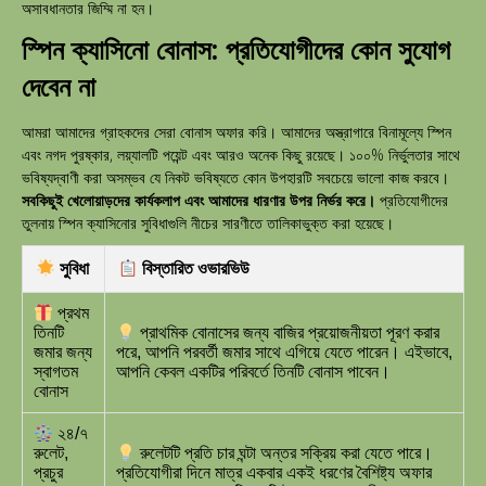
অসাবধানতার জিম্মি না হন।
স্পিন ক্যাসিনো বোনাস: প্রতিযোগীদের কোন সুযোগ
দেবেন না
আমরা আমাদের গ্রাহকদের সেরা বোনাস অফার করি। আমাদের অস্ত্রাগারে বিনামূল্যে স্পিন
এবং নগদ পুরষ্কার, লয়্যালটি পয়েন্ট এবং আরও অনেক কিছু রয়েছে। ১০০% নির্ভুলতার সাথে
ভবিষ্যদ্বাণী করা অসম্ভব যে নিকট ভবিষ্যতে কোন উপহারটি সবচেয়ে ভালো কাজ করবে।
সবকিছুই খেলোয়াড়দের কার্যকলাপ এবং আমাদের ধারণার উপর নির্ভর করে।
প্রতিযোগীদের
তুলনায় স্পিন ক্যাসিনোর সুবিধাগুলি নীচের সারণীতে তালিকাভুক্ত করা হয়েছে।
সুবিধা
বিস্তারিত ওভারভিউ
প্রথম
তিনটি
প্রাথমিক বোনাসের জন্য বাজির প্রয়োজনীয়তা পূরণ করার
জমার জন্য
পরে, আপনি পরবর্তী জমার সাথে এগিয়ে যেতে পারেন। এইভাবে,
স্বাগতম
আপনি কেবল একটির পরিবর্তে তিনটি বোনাস পাবেন।
বোনাস
২৪/৭
রুলেট,
রুলেটটি প্রতি চার ঘন্টা অন্তর সক্রিয় করা যেতে পারে।
প্রচুর
প্রতিযোগীরা দিনে মাত্র একবার একই ধরণের বৈশিষ্ট্য অফার