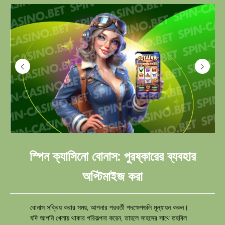
স্পিন ক্যাসিনো বোনাস: পুরষ্কারের ব্যবহার
অপ্টিমাইজ করা
বোনাস সক্রিয় করার সময়, আপনার পরবর্তী পদক্ষেপগুলি মূল্যায়ন করুন।
যদি আপনি খেলায় থাকার পরিকল্পনা করেন, তাহলে সাহসের সাথে তহবিল