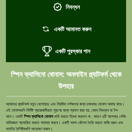
নিবন্ধন
একটি আমানত করুন
একটি পুরস্কার পান
স্পিন ক্যাসিনো বোনাস: অনলাইন প্ল্যাটফর্ম থেকে
উপহার
আমাদের প্ল্যাটফর্ম নতুন খেলোয়াড় এবং নিয়মিত দর্শকদের জন্য চমৎকার বোনাস অফার করে।
এই বোনাসগুলি নির্দিষ্ট প্রয়োজনীয়তা পূরণের জন্য প্রদান করা হয়, যেমন নিবন্ধন বা টপ-
আপ। একটি
স্পিন ক্যাসিনো বোনাস
দাবি করতে দ্বিধা করবেন না , কারণ এটি আপনার গেমিং
অভিজ্ঞতা প্রসারিত করতে সাহায্য করবে। একটি সফল কৌশল তৈরি করতে বাজি ধরুন এবং
স্লটের বৈশিষ্ট্যগুলি অন্বেষণ করুন।