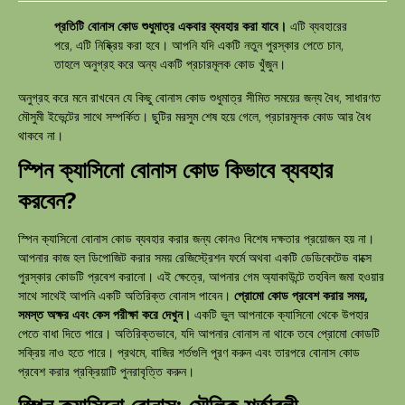
প্রতিটি বোনাস কোড শুধুমাত্র একবার ব্যবহার করা যাবে।
এটি ব্যবহারের
পরে, এটি নিষ্ক্রিয় করা হবে। আপনি যদি একটি নতুন পুরস্কার পেতে চান,
তাহলে অনুগ্রহ করে অন্য একটি প্রচারমূলক কোড খুঁজুন।
অনুগ্রহ করে মনে রাখবেন যে কিছু বোনাস কোড শুধুমাত্র সীমিত সময়ের জন্য বৈধ, সাধারণত
মৌসুমী ইভেন্টের সাথে সম্পর্কিত। ছুটির মরসুম শেষ হয়ে গেলে, প্রচারমূলক কোড আর বৈধ
থাকবে না।
স্পিন ক্যাসিনো বোনাস কোড কিভাবে ব্যবহার
করবেন?
স্পিন ক্যাসিনো বোনাস কোড ব্যবহার করার জন্য কোনও বিশেষ দক্ষতার প্রয়োজন হয় না।
আপনার কাজ হল ডিপোজিট করার সময় রেজিস্ট্রেশন ফর্মে অথবা একটি ডেডিকেটেড বাক্সে
পুরস্কার কোডটি প্রবেশ করানো। এই ক্ষেত্রে, আপনার গেম অ্যাকাউন্টে তহবিল জমা হওয়ার
সাথে সাথেই আপনি একটি অতিরিক্ত বোনাস পাবেন।
প্রোমো কোড প্রবেশ করার সময়,
সমস্ত অক্ষর এবং কেস পরীক্ষা করে দেখুন।
একটি ভুল আপনাকে ক্যাসিনো থেকে উপহার
পেতে বাধা দিতে পারে। অতিরিক্তভাবে, যদি আপনার বোনাস না থাকে তবে প্রোমো কোডটি
সক্রিয় নাও হতে পারে। প্রথমে, বাজির শর্তগুলি পূরণ করুন এবং তারপরে বোনাস কোড
প্রবেশ করার প্রক্রিয়াটি পুনরাবৃত্তি করুন।
স্পিন ক্যাসিনো বোনাস: মৌলিক শর্তাবলী