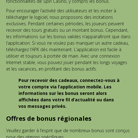
fonctionnalités de Spin Casino, y compris les bonus.
Pour encourager l’activité des utilisateurs et les inciter à
télécharger le logiciel, nous proposons des incitations
exclusives. Pendant certaines périodes, les joueurs peuvent
recevoir des tours gratuits ou un montant bonus. Cependant,
les informations sur les bonus valides n’apparaîtront que dans
l’application. Si vous ne voulez pas manquer un autre cadeau,
téléchargez l’APK dès maintenant. L’application est facile à
utiliser et toujours à portée de main. Avec une connexion
Internet stable, vous pouvez jouer pendant les longs voyages
et les vacances, en profitant des bonus actifs.
Pour recevoir des cadeaux, connectez-vous à
votre compte via l’application mobile. Les
informations sur les bonus seront alors
affichées dans votre fil d’actualité ou dans
vos messages privés.
Offres de bonus régionales
Veuillez garder à l’esprit que de nombreux bonus sont conçus
pour des régions spécifiques.