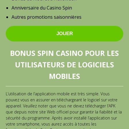
Anniversaire du Casino Spin
Autres promotions saisonnières
JOUER
BONUS SPIN CASINO POUR LES
UTILISATEURS DE LOGICIELS
MOBILES
L’utilisation de l’application mobile est très simple. Vous
pouvez vous en assurer en téléchargeant le logiciel sur votre
appareil. Veuillez noter que vous ne devez télécharger l’APK
que depuis notre site Web officiel pour garantir la fiabilité et la
sécurité du programme. Après avoir installé l’application sur
votre smartphone, vous aurez accès à toutes les