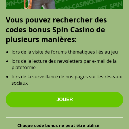
Vous pouvez rechercher des
codes bonus Spin Casino de
plusieurs manières:
lors de la visite de forums thématiques liés au jeu;
lors de la lecture des newsletters par e-mail de la
plateforme;
lors de la surveillance de nos pages sur les réseaux
sociaux.
JOUER
Chaque code bonus ne peut être utilisé