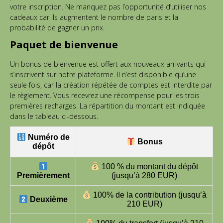
votre inscription. Ne manquez pas l’opportunité d’utiliser nos
cadeaux car ils augmentent le nombre de paris et la
probabilité de gagner un prix.
Paquet de bienvenue
Un bonus de bienvenue est offert aux nouveaux arrivants qui
s’inscrivent sur notre plateforme. Il n’est disponible qu’une
seule fois, car la création répétée de comptes est interdite par
le règlement. Vous recevrez une récompense pour les trois
premières recharges. La répartition du montant est indiquée
dans le tableau ci-dessous.
Numéro de
Bonus
dépôt
100 % du montant du dépôt
Premièrement
(jusqu’à 280 EUR)
100% de la contribution (jusqu’à
Deuxième
210 EUR)