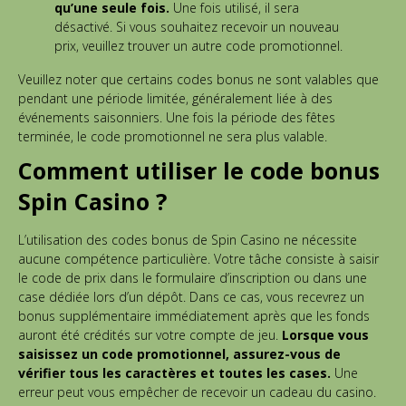
qu’une seule fois.
Une fois utilisé, il sera
désactivé. Si vous souhaitez recevoir un nouveau
prix, veuillez trouver un autre code promotionnel.
Veuillez noter que certains codes bonus ne sont valables que
pendant une période limitée, généralement liée à des
événements saisonniers. Une fois la période des fêtes
terminée, le code promotionnel ne sera plus valable.
Comment utiliser le code bonus
Spin Casino ?
L’utilisation des codes bonus de Spin Casino ne nécessite
aucune compétence particulière. Votre tâche consiste à saisir
le code de prix dans le formulaire d’inscription ou dans une
case dédiée lors d’un dépôt. Dans ce cas, vous recevrez un
bonus supplémentaire immédiatement après que les fonds
auront été crédités sur votre compte de jeu.
Lorsque vous
saisissez un code promotionnel, assurez-vous de
vérifier tous les caractères et toutes les cases.
Une
erreur peut vous empêcher de recevoir un cadeau du casino.