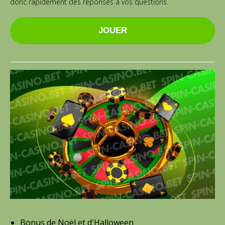
donc rapidement des réponses à vos questions.
JOUER
Bonus de Noël et d'Halloween