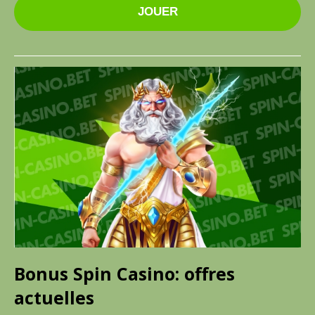
JOUER
Bonus Spin Casino: offres
actuelles