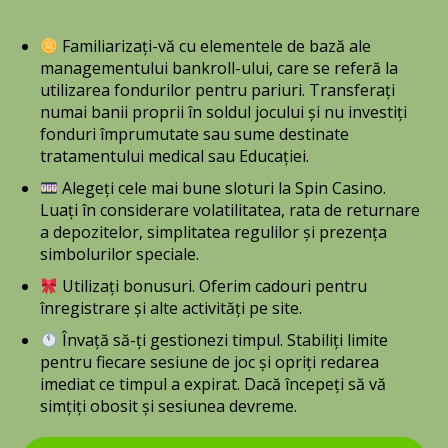
Familiarizați-vă cu elementele de bază ale
managementului bankroll-ului, care se referă la
utilizarea fondurilor pentru pariuri. Transferați
numai banii proprii în soldul jocului și nu investiți
fonduri împrumutate sau sume destinate
tratamentului medical sau Educației.
Alegeți cele mai bune sloturi la Spin Casino.
Luați în considerare volatilitatea, rata de returnare
a depozitelor, simplitatea regulilor și prezența
simbolurilor speciale.
Utilizați bonusuri. Oferim cadouri pentru
înregistrare și alte activități pe site.
Învață să-ți gestionezi timpul. Stabiliți limite
pentru fiecare sesiune de joc și opriți redarea
imediat ce timpul a expirat. Dacă începeți să vă
simțiți obosit și sesiunea devreme.