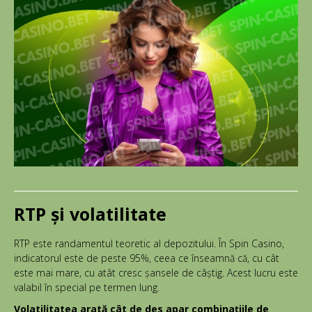
RTP și volatilitate
RTP este randamentul teoretic al depozitului. În Spin Casino,
indicatorul este de peste 95%, ceea ce înseamnă că, cu cât
este mai mare, cu atât cresc șansele de câștig. Acest lucru este
valabil în special pe termen lung.
Volatilitatea arată cât de des apar combinațiile de