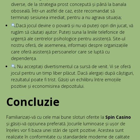
diverse, de la strategia prost concepută și până la banala
oboseală. Într-un astfel de caz, este recomandat să
terminați sesiunea imediat, pentru a nu agrava situația;
Dacă jocul devine o povară și nu vă puteți opri din jucat, vă
rugăm să căutați ajutor. Puteți suna la liniile telefonice de
urgență ale centrelor psihologice pentru asistență. Site-ul
nostru oferă, de asemenea, informații despre organizațiile
care oferă asistență persoanelor care se luptă cu
dependența.
Nu acceptați divertismentul ca sursă de venit. Vi se oferă
jocul pentru un timp liber plăcut. Dacă alergați după câștiguri,
rezultatul poate fi trist. Găsiți un echilibru între emoțiile
pozitive și economisirea depozitului.
Concluzie
Familiarizați-vă cu cele mai bune sloturi oferite la
Spin Casino
și găsiți-vă opțiunea preferată. Jocurile luminoase și ușor de
înțeles vor fi baza unei stări de spirit pozitive. Acestea sunt
realizate în conformitate cu standardele moderne de calitate