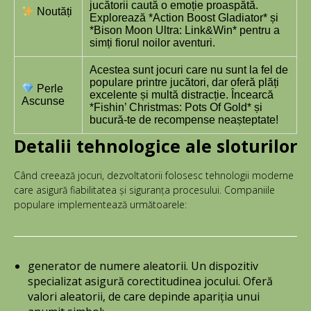
jucătorii caută o emoție proaspătă.
Noutăți
Explorează *Action Boost Gladiator* și
*Bison Moon Ultra: Link&Win* pentru a
simți fiorul noilor aventuri.
Acestea sunt jocuri care nu sunt la fel de
populare printre jucători, dar oferă plăți
Perle
excelente și multă distracție. Încearcă
Ascunse
*Fishin’ Christmas: Pots Of Gold* și
bucură-te de recompense neașteptate!
Detalii tehnologice ale sloturilor
Când creează jocuri, dezvoltatorii folosesc tehnologii moderne
care asigură fiabilitatea și siguranța procesului. Companiile
populare implementează următoarele:
generator de numere aleatorii. Un dispozitiv
specializat asigură corectitudinea jocului. Oferă
valori aleatorii, de care depinde apariția unui