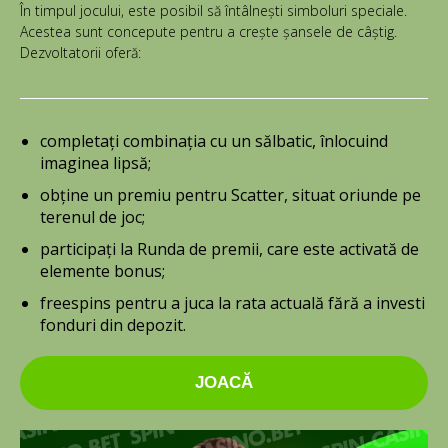
În timpul jocului, este posibil să întâlnești simboluri speciale.
Acestea sunt concepute pentru a crește șansele de câștig.
Dezvoltatorii oferă:
completați combinația cu un sălbatic, înlocuind
imaginea lipsă;
obține un premiu pentru Scatter, situat oriunde pe
terenul de joc;
participați la Runda de premii, care este activată de
elemente bonus;
freespins pentru a juca la rata actuală fără a investi
fonduri din depozit.
JOACĂ