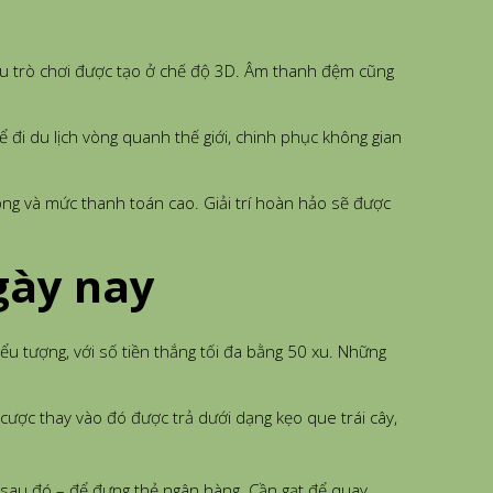
ều trò chơi được tạo ở chế độ 3D. Âm thanh đệm cũng
ể đi du lịch vòng quanh thế giới, chinh phục không gian
rộng và mức thanh toán cao. Giải trí hoàn hảo sẽ được
gày nay
ểu tượng, với số tiền thắng tối đa bằng 50 xu. Những
 cược thay vào đó được trả dưới dạng kẹo que trái cây,
 sau đó – để đựng thẻ ngân hàng. Cần gạt để quay