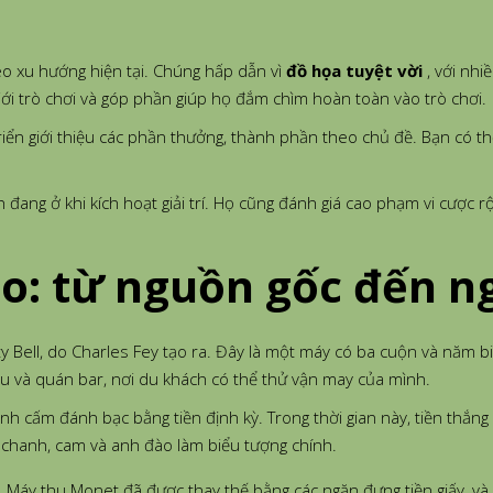
heo xu hướng hiện tại. Chúng hấp dẫn vì
đồ họa tuyệt vời
, với nhi
iới trò chơi và góp phần giúp họ đắm chìm hoàn toàn vào trò chơi.
triển giới thiệu các phần thưởng, thành phần theo chủ đề. Bạn có th
 đang ở khi kích hoạt giải trí. Họ cũng đánh giá cao phạm vi cược 
no: từ nguồn gốc đến n
y Bell, do Charles Fey tạo ra. Đây là một máy có ba cuộn và năm bi
 và quán bar, nơi du khách có thể thử vận ​​may của mình.
nh cấm đánh bạc bằng tiền định kỳ. Trong thời gian này, tiền thắng
ng chanh, cam và anh đào làm biểu tượng chính.
 Máy thu Monet đã được thay thế bằng các ngăn đựng tiền giấy, và