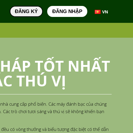
ĐĂNG KÝ
ĐĂNG NHẬP
VN
 PHÁP TỐT NHẤT
 THÚ VỊ
các nhà cung cấp phổ biến. Các máy đánh bạc của chúng
 Các trò chơi tươi sáng và thú vị sẽ không khiến bạn
ot đều có vòng thưởng và biểu tượng đặc biệt có thể dẫn