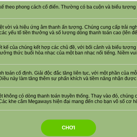
kế theo phong cách cổ điển. Thường có ba cuộn và biểu tượng t
yệt vời và hiệu ứng âm thanh ấn tượng. Chúng cung cấp trải ng
ác yếu tố tiền thưởng và số lượng dòng thanh toán cao (lên đế
hiết kế của chúng kết hợp các chủ đề, với bối cảnh và biểu tư
ưởng thức buổi hòa nhạc của một ban nhạc nổi tiếng. Niềm vui
 toán cố định. Giải độc đắc tăng liên tục, với một phần của m
. Điều này làm tăng thêm sự phấn khích và tiềm năng nhận đượ
 không có dòng thanh toán truyền thống. Thay vào đó, chúng 
i. Các khe cắm Megaways hiện đại mang đến cho bạn vô số cơ hộ
CHƠI