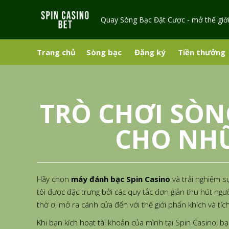
Quay Sòng Bạc Đặt Cược - mở thế giới
Trang chủ
Sòng bạc
Đăng ký
Tiền thưởng
TRÒ CHƠI SÒNG
CHO NH
Hãy chọn
máy đánh bạc Spin Casino
và trải nghiệm s
tôi được đặc trưng bởi các quy tắc đơn giản thu hút ngư
thờ ơ, mở ra cánh cửa đến với thế giới phấn khích và tíc
Khi bạn kích hoạt tài khoản của mình tại Spin Casino, b