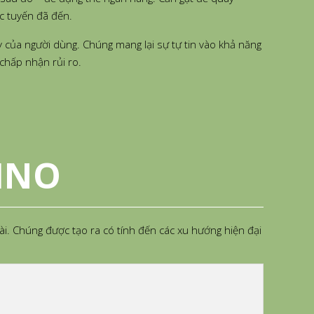
ực tuyến đã đến.
 của người dùng. Chúng mang lại sự tự tin vào khả năng
chấp nhận rủi ro.
SINO
dài. Chúng được tạo ra có tính đến các xu hướng hiện đại