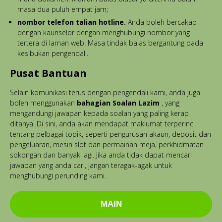
masa dua puluh empat jam;
nombor telefon talian hotline.
Anda boleh bercakap
dengan kaunselor dengan menghubungi nombor yang
tertera di laman web. Masa tindak balas bergantung pada
kesibukan pengendali.
Pusat Bantuan
Selain komunikasi terus dengan pengendali kami, anda juga
boleh menggunakan
bahagian Soalan Lazim
, yang
mengandungi jawapan kepada soalan yang paling kerap
ditanya. Di sini, anda akan mendapat maklumat terperinci
tentang pelbagai topik, seperti pengurusan akaun, deposit dan
pengeluaran, mesin slot dan permainan meja, perkhidmatan
sokongan dan banyak lagi. Jika anda tidak dapat mencari
jawapan yang anda cari, jangan teragak-agak untuk
menghubungi perunding kami.
MAIN