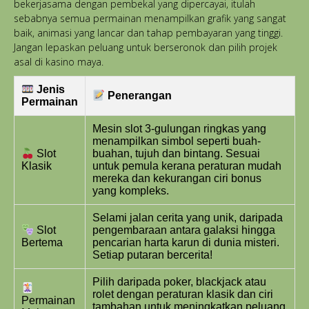
bekerjasama dengan pembekal yang dipercayai, itulah
sebabnya semua permainan menampilkan grafik yang sangat
baik, animasi yang lancar dan tahap pembayaran yang tinggi.
Jangan lepaskan peluang untuk berseronok dan pilih projek
asal di kasino maya.
Jenis
Penerangan
Permainan
Mesin slot 3-gulungan ringkas yang
menampilkan simbol seperti buah-
buahan, tujuh dan bintang. Sesuai
Slot
untuk pemula kerana peraturan mudah
Klasik
mereka dan kekurangan ciri bonus
yang kompleks.
Selami jalan cerita yang unik, daripada
pengembaraan antara galaksi hingga
Slot
pencarian harta karun di dunia misteri.
Bertema
Setiap putaran bercerita!
Pilih daripada poker, blackjack atau
rolet dengan peraturan klasik dan ciri
Permainan
tambahan untuk meningkatkan peluang