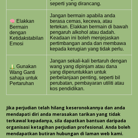
seperti yang dirancang.
Jangan bermain apabila anda
berasa cemas, kecewa, atau
Elakkan
tertekan. Elakkan bermain di bawah
Bermain
pengaruh alkohol atau dadah.
dengan
Keadaan ini boleh menjejaskan
Ketidakstabilan
pertimbangan anda dan membawa
Emosi
kepada kerugian yang tidak perlu.
Jangan sekali-kali bertaruh dengan
wang yang dipinjam atau dana
Gunakan
yang diperuntukkan untuk
Wang Ganti
perbelanjaan penting, seperti bil
sahaja untuk
perubatan, pembayaran utiliti atau
Pertaruhan
kos pendidikan.
Jika perjudian telah hilang keseronokannya dan anda
mendapati diri anda merasakan tarikan yang tidak
terkawal kepadanya, sila dapatkan bantuan daripada
organisasi ketagihan perjudian profesional. Anda boleh
mendapatkan butiran hubungan di laman web kami.