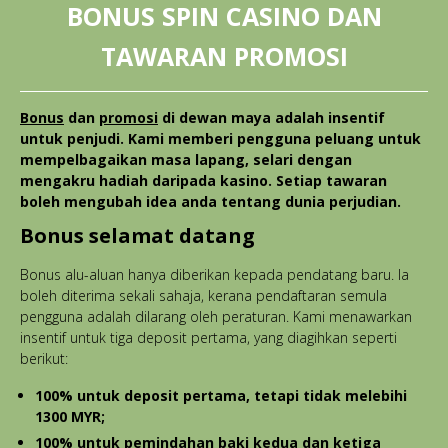
BONUS SPIN CASINO DAN
TAWARAN PROMOSI
Bonus
dan
promosi
di dewan maya adalah insentif
untuk penjudi. Kami memberi pengguna peluang untuk
mempelbagaikan masa lapang, selari dengan
mengakru hadiah daripada kasino. Setiap tawaran
boleh mengubah idea anda tentang dunia perjudian.
Bonus selamat datang
Bonus alu-aluan hanya diberikan kepada pendatang baru. Ia
boleh diterima sekali sahaja, kerana pendaftaran semula
pengguna adalah dilarang oleh peraturan. Kami menawarkan
insentif untuk tiga deposit pertama, yang diagihkan seperti
berikut:
100% untuk deposit pertama, tetapi tidak melebihi
1300 MYR;
100% untuk pemindahan baki kedua dan ketiga