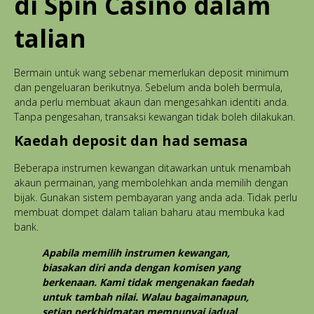
di Spin Casino dalam
talian
Bermain untuk wang sebenar memerlukan deposit minimum
dan pengeluaran berikutnya. Sebelum anda boleh bermula,
anda perlu membuat akaun dan mengesahkan identiti anda.
Tanpa pengesahan, transaksi kewangan tidak boleh dilakukan.
Kaedah deposit dan had semasa
Beberapa instrumen kewangan ditawarkan untuk menambah
akaun permainan, yang membolehkan anda memilih dengan
bijak. Gunakan sistem pembayaran yang anda ada. Tidak perlu
membuat dompet dalam talian baharu atau membuka kad
bank.
Apabila memilih instrumen kewangan,
biasakan diri anda dengan komisen yang
berkenaan. Kami tidak mengenakan faedah
untuk tambah nilai. Walau bagaimanapun,
setiap perkhidmatan mempunyai jadual