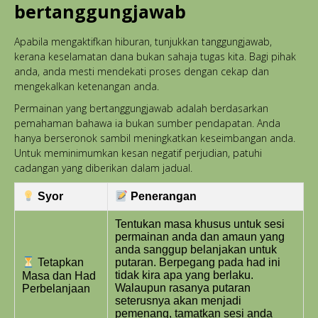
bertanggungjawab
Apabila mengaktifkan hiburan, tunjukkan tanggungjawab,
kerana keselamatan dana bukan sahaja tugas kita. Bagi pihak
anda, anda mesti mendekati proses dengan cekap dan
mengekalkan ketenangan anda.
Permainan yang bertanggungjawab adalah berdasarkan
pemahaman bahawa ia bukan sumber pendapatan. Anda
hanya berseronok sambil meningkatkan keseimbangan anda.
Untuk meminimumkan kesan negatif perjudian, patuhi
cadangan yang diberikan dalam jadual.
Syor
Penerangan
Tentukan masa khusus untuk sesi
permainan anda dan amaun yang
anda sanggup belanjakan untuk
putaran. Berpegang pada had ini
Tetapkan
tidak kira apa yang berlaku.
Masa dan Had
Walaupun rasanya putaran
Perbelanjaan
seterusnya akan menjadi
pemenang, tamatkan sesi anda