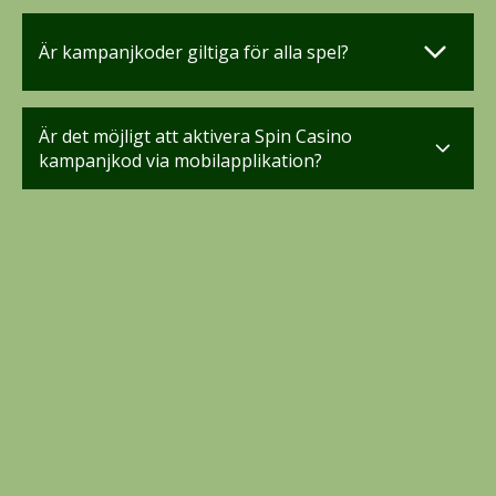
Är kampanjkoder giltiga för alla spel?
Är det möjligt att aktivera Spin Casino
kampanjkod via mobilapplikation?