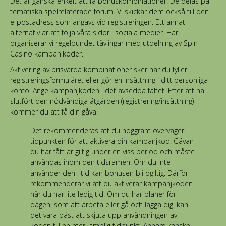
Det är ganska enkelt att få bonuskombinationer. De delas på
tematiska spelrelaterade forum. Vi skickar dem också till den
e-postadress som angavs vid registreringen. Ett annat
alternativ är att följa våra sidor i sociala medier. Här
organiserar vi regelbundet tävlingar med utdelning av Spin
Casino kampanjkoder.
Aktivering av prisvärda kombinationer sker när du fyller i
registreringsformuläret eller gör en insättning i ditt personliga
konto. Ange kampanjkoden i det avsedda fältet. Efter att ha
slutfört den nödvändiga åtgärden (registrering/insättning)
kommer du att få din gåva.
Det rekommenderas att du noggrant överväger
tidpunkten för att aktivera din kampanjkod. Gåvan
du har fått är giltig under en viss period och måste
användas inom den tidsramen. Om du inte
använder den i tid kan bonusen bli ogiltig. Därför
rekommenderar vi att du aktiverar kampanjkoden
när du har lite ledig tid. Om du har planer för
dagen, som att arbeta eller gå och lägga dig, kan
det vara bäst att skjuta upp användningen av
koden till en mer lämplig tidpunkt. Annars kanske