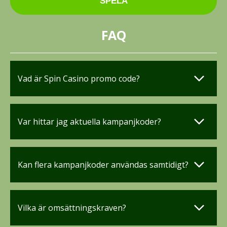
SPELA
FAQ
Vad är Spin Casino promo code?
Var hittar jag aktuella kampanjkoder?
Kan flera kampanjkoder användas samtidigt?
Vilka är omsättningskraven?