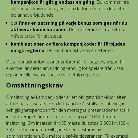
kampanjkod är giltig endast en gång.
Du kommer inte
att kunna aktivera den igen, och därför måste du leta efter
ett annat erbjudande;
det
finns en satsning på varje bonus som ges när du
aktiverar kombinationen.
Det indikerar hur mycket du
måste satsa för att satsa;
kombinationen av flera kampanjkoder är förbjuden
enligt reglerna.
De kan bara aktiveras en efter en.
Vissa bonuskombinationer är föremål för begränsningar. Till
exempel är deras användning omöjlig för spelare från vissa
regioner. Alla nyanser beskrivs i detalj i reglerna.
Omsättningskrav
Omsättning av kampanjkoder är ett obligatoriskt villkor efter
att de har aktiverats. För detta ändamål ställs en satsning in
och giltighetsperioden för den mottagna presentationen ställs
in. Till exempel får du ett extra belopp på 100 kr för en
insättning. Om insatsen är x35 måste du satsa 3 500 kr (100 x
35) i spelautomaten. Giltighetstiden bestäms av
administrationen. Du måste uppfylla tidsgränsen. Till exempel