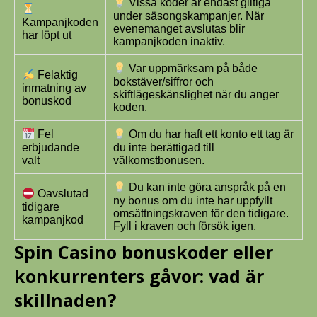
Vissa koder är endast giltiga
under säsongskampanjer. När
Kampanjkoden
evenemanget avslutas blir
har löpt ut
kampanjkoden inaktiv.
Var uppmärksam på både
Felaktig
bokstäver/siffror och
inmatning av
skiftlägeskänslighet när du anger
bonuskod
koden.
Fel
Om du har haft ett konto ett tag är
erbjudande
du inte berättigad till
valt
välkomstbonusen.
Du kan inte göra anspråk på en
Oavslutad
ny bonus om du inte har uppfyllt
tidigare
omsättningskraven för den tidigare.
kampanjkod
Fyll i kraven och försök igen.
Spin Casino bonuskoder eller
konkurrenters gåvor: vad är
skillnaden?