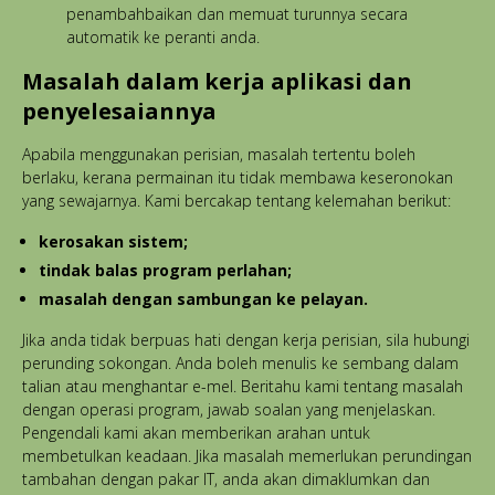
penambahbaikan dan memuat turunnya secara
automatik ke peranti anda.
Masalah dalam kerja aplikasi dan
penyelesaiannya
Apabila menggunakan perisian, masalah tertentu boleh
berlaku, kerana permainan itu tidak membawa keseronokan
yang sewajarnya. Kami bercakap tentang kelemahan berikut:
kerosakan sistem;
tindak balas program perlahan;
masalah dengan sambungan ke pelayan.
Jika anda tidak berpuas hati dengan kerja perisian, sila hubungi
perunding sokongan. Anda boleh menulis ke sembang dalam
talian atau menghantar e-mel. Beritahu kami tentang masalah
dengan operasi program, jawab soalan yang menjelaskan.
Pengendali kami akan memberikan arahan untuk
membetulkan keadaan. Jika masalah memerlukan perundingan
tambahan dengan pakar IT, anda akan dimaklumkan dan