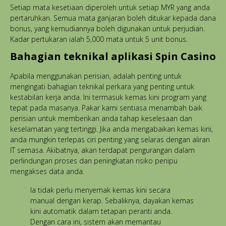
Setiap mata kesetiaan diperoleh untuk setiap MYR yang anda
pertaruhkan. Semua mata ganjaran boleh ditukar kepada dana
bonus, yang kemudiannya boleh digunakan untuk perjudian.
Kadar pertukaran ialah 5,000 mata untuk 5 unit bonus.
Bahagian teknikal aplikasi Spin Casino
Apabila menggunakan perisian, adalah penting untuk
mengingati bahagian teknikal perkara yang penting untuk
kestabilan kerja anda. Ini termasuk kemas kini program yang
tepat pada masanya. Pakar kami sentiasa menambah baik
perisian untuk memberikan anda tahap keselesaan dan
keselamatan yang tertinggi. Jika anda mengabaikan kemas kini,
anda mungkin terlepas ciri penting yang selaras dengan aliran
IT semasa. Akibatnya, akan terdapat pengurangan dalam
perlindungan proses dan peningkatan risiko penipu
mengakses data anda.
Ia tidak perlu menyemak kemas kini secara
manual dengan kerap. Sebaliknya, dayakan kemas
kini automatik dalam tetapan peranti anda.
Dengan cara ini, sistem akan memantau