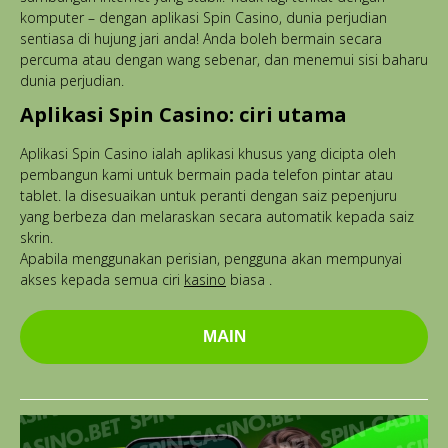
komputer – dengan aplikasi Spin Casino, dunia perjudian
sentiasa di hujung jari anda! Anda boleh bermain secara
percuma atau dengan wang sebenar, dan menemui sisi baharu
dunia perjudian.
Aplikasi Spin Casino: ciri utama
Aplikasi Spin Casino ialah aplikasi khusus yang dicipta oleh
pembangun kami untuk bermain pada telefon pintar atau
tablet. Ia disesuaikan untuk peranti dengan saiz pepenjuru
yang berbeza dan melaraskan secara automatik kepada saiz
skrin.
Apabila menggunakan perisian, pengguna akan mempunyai
akses kepada semua ciri
kasino
biasa .
MAIN