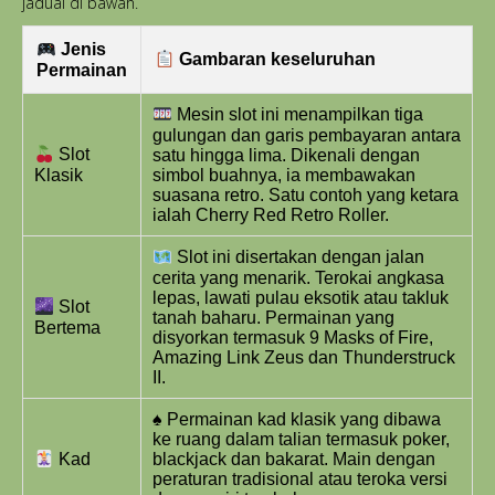
jadual di bawah.
Jenis
Gambaran keseluruhan
Permainan
Mesin slot ini menampilkan tiga
gulungan dan garis pembayaran antara
Slot
satu hingga lima. Dikenali dengan
Klasik
simbol buahnya, ia membawakan
suasana retro. Satu contoh yang ketara
ialah Cherry Red Retro Roller.
Slot ini disertakan dengan jalan
cerita yang menarik. Terokai angkasa
lepas, lawati pulau eksotik atau takluk
Slot
tanah baharu. Permainan yang
Bertema
disyorkan termasuk 9 Masks of Fire,
Amazing Link Zeus dan Thunderstruck
II.
♠️ Permainan kad klasik yang dibawa
ke ruang dalam talian termasuk poker,
blackjack dan bakarat. Main dengan
Kad
peraturan tradisional atau teroka versi