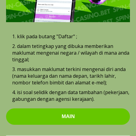
1. klik pada butang "Daftar" ;
2. dalam tetingkap yang dibuka memberikan
maklumat mengenai negara / wilayah di mana anda
tinggal;
3. masukkan maklumat terkini mengenai diri anda
(nama keluarga dan nama depan, tarikh lahir,
nombor telefon bimbit dan alamat e-mel);
4. isi soal selidik dengan data tambahan (pekerjaan,
gabungan dengan agensi kerajaan).
MAIN