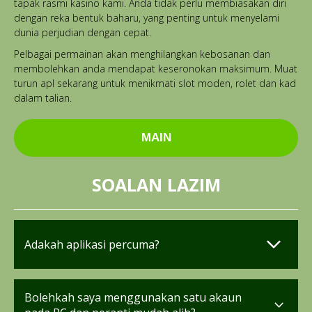
tapak rasmi kasino kami. Anda tidak perlu membiasakan diri
dengan reka bentuk baharu, yang penting untuk menyelami
dunia perjudian dengan cepat.
Pelbagai permainan akan menghilangkan kebosanan dan
membolehkan anda mendapat keseronokan maksimum. Muat
turun apl sekarang untuk menikmati slot moden, rolet dan kad
dalam talian.
MAIN
SOALAN LAZIM
Adakah aplikasi percuma?
Bolehkah saya menggunakan satu akaun