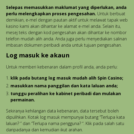
Selepas memasukkan maklumat yang diperlukan, anda
perlu melengkapkan proses pengesahan.
Untuk berbuat
demikian, e-mel dengan pautan aktif untuk melawat tapak web
kasino kami akan dihantar ke alamat e-mel anda. Selain itu,
mesej teks dengan kod pengesahan akan dihantar ke nombor
telefon mudah alih anda. Anda juga perlu menyediakan salinan
imbasan dokumen peribadi anda untuk tujuan pengesahan.
Log masuk ke akaun
Untuk memberi kebenaran dalam profil anda, anda perlu:
klik pada butang log masuk mudah alih Spin Casino;
masukkan nama panggilan dan kata laluan anda;
tunggu peralihan ke kabinet peribadi dan mulakan
permainan.
Sekiranya kehilangan data kebenaran, data tersebut boleh
dipulihkan. Kotak log masuk mempunyai butang “Terlupa kata
laluan? ” dan “Terlupa nama pengguna? “. Klik pada salah satu
daripadanya dan kemudian ikut arahan.