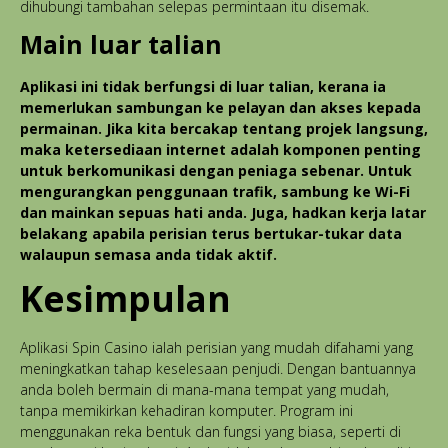
dihubungi tambahan selepas permintaan itu disemak.
Main luar talian
Aplikasi ini tidak berfungsi di luar talian, kerana ia
memerlukan sambungan ke pelayan dan akses kepada
permainan. Jika kita bercakap tentang projek langsung,
maka ketersediaan internet adalah komponen penting
untuk berkomunikasi dengan peniaga sebenar. Untuk
mengurangkan penggunaan trafik, sambung ke Wi-Fi
dan mainkan sepuas hati anda. Juga, hadkan kerja latar
belakang apabila perisian terus bertukar-tukar data
walaupun semasa anda tidak aktif.
Kesimpulan
Aplikasi Spin Casino ialah perisian yang mudah difahami yang
meningkatkan tahap keselesaan penjudi. Dengan bantuannya
anda boleh bermain di mana-mana tempat yang mudah,
tanpa memikirkan kehadiran komputer. Program ini
menggunakan reka bentuk dan fungsi yang biasa, seperti di