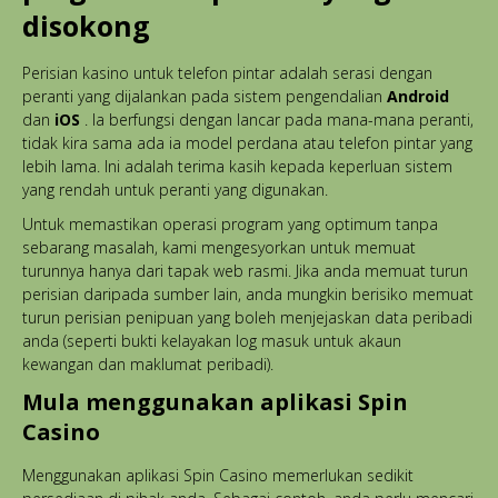
disokong
Perisian kasino untuk telefon pintar adalah serasi dengan
peranti yang dijalankan pada sistem pengendalian
Android
dan
iOS
. Ia berfungsi dengan lancar pada mana-mana peranti,
tidak kira sama ada ia model perdana atau telefon pintar yang
lebih lama. Ini adalah terima kasih kepada keperluan sistem
yang rendah untuk peranti yang digunakan.
Untuk memastikan operasi program yang optimum tanpa
sebarang masalah, kami mengesyorkan untuk memuat
turunnya hanya dari tapak web rasmi. Jika anda memuat turun
perisian daripada sumber lain, anda mungkin berisiko memuat
turun perisian penipuan yang boleh menjejaskan data peribadi
anda (seperti bukti kelayakan log masuk untuk akaun
kewangan dan maklumat peribadi).
Mula menggunakan aplikasi Spin
Casino
Menggunakan aplikasi Spin Casino memerlukan sedikit