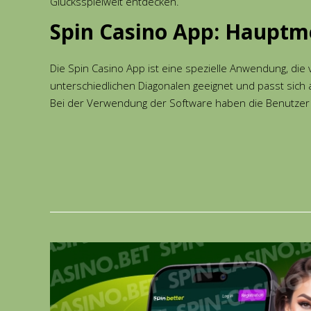
Glücksspielwelt entdecken.
Spin Casino App: Haupt
Die Spin Casino App ist eine spezielle Anwendung, die
unterschiedlichen Diagonalen geeignet und passt sich 
Bei der Verwendung der Software haben die Benutzer 