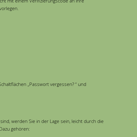
ht mit einem Verifizierungscode an Ihre
orlegen.
 Schaltflächen „Passwort vergessen? “ und
ind, werden Sie in der Lage sein, leicht durch die
. Dazu gehören: