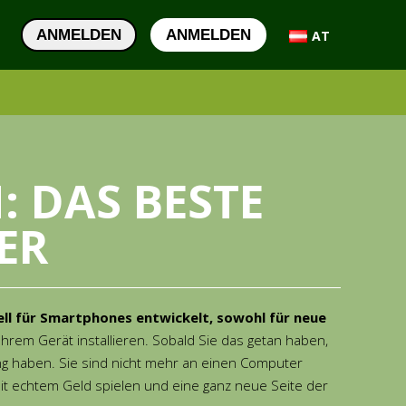
ANMELDEN
ANMELDEN
AT
: DAS BESTE
ER
ll für Smartphones entwickelt, sowohl für neue
rem Gerät installieren. Sobald Sie das getan haben,
dung haben. Sie sind nicht mehr an einen Computer
it echtem Geld spielen und eine ganz neue Seite der