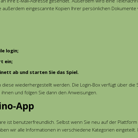
an Ihre E-Mail-Adresse gesendet. Außerdem wird eine Textnachric
außerdem eingescannte Kopien Ihrer persönlichen Dokumente v
le login;
t ein;
ett ab und starten Sie das Spiel.
 diese wiederhergestellt werden. Die Login-Box verfügt über die
n ihnen und folgen Sie dann den Anweisungen.
sino-App
re ist benutzerfreundlich. Selbst wenn Sie neu auf der Plattform s
ben wir alle Informationen in verschiedene Kategorien eingeteilt