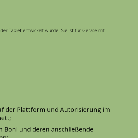
r Tablet entwickelt wurde. Sie ist für Geräte mit
uf der Plattform und Autorisierung im
ett;
 Boni und deren anschließende
en;