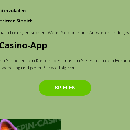
unterzuladen;
rieren Sie sich.
nach Lösungen suchen. Wenn Sie dort keine Antworten finden, wen
 Casino-App
Wenn Sie bereits ein Konto haben, müssen Sie es nach dem Herunt
Anwendung und gehen Sie wie folgt vor:
SPIELEN