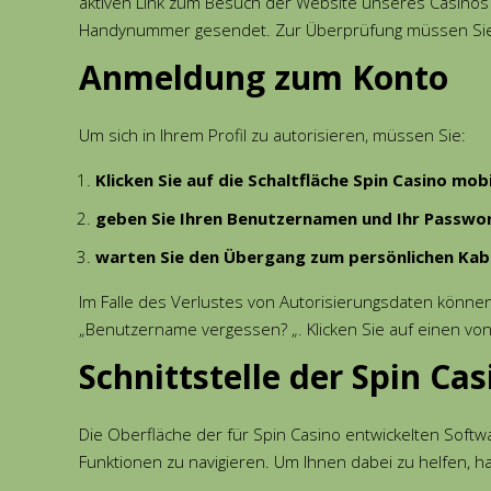
aktiven Link zum Besuch der Website unseres Casinos 
Handynummer gesendet. Zur Überprüfung müssen Sie 
Anmeldung zum Konto
Um sich in Ihrem Profil zu autorisieren, müssen Sie:
Klicken Sie auf die Schaltfläche Spin Casino mobi
geben Sie Ihren Benutzernamen und Ihr Passwor
warten Sie den Übergang zum persönlichen Kabin
Im Falle des Verlustes von Autorisierungsdaten können
„Benutzername vergessen? „. Klicken Sie auf einen vo
Schnittstelle der Spin Ca
Die Oberfläche der für Spin Casino entwickelten Softwa
Funktionen zu navigieren. Um Ihnen dabei zu helfen, ha