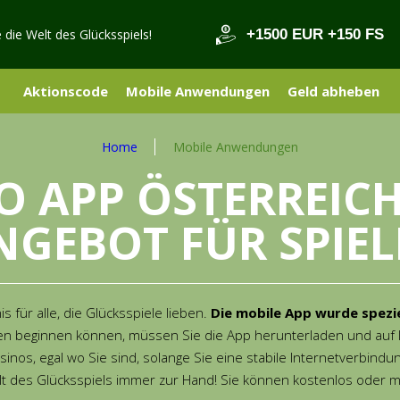
+1500 EUR +150 FS
 die Welt des Glücksspiels!
Aktionscode
Mobile Anwendungen
Geld abheben
Home
Mobile Anwendungen
O APP ÖSTERREICH
NGEBOT FÜR SPIEL
 für alle, die Glücksspiele lieben.
Die mobile App wurde spezie
en beginnen können, müssen Sie die App herunterladen und auf Ih
asinos, egal wo Sie sind, solange Sie eine stabile Internetverbin
t des Glücksspiels immer zur Hand! Sie können kostenlos oder m