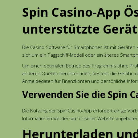
Spin Casino-App
Ös
unterstützte Gerä
Die Casino-Software für Smartphones ist mit Geräten 
sich um ein Flaggschiff-Modell oder ein älteres Smart
Um einen optimalen Betrieb des Programms ohne Proble
anderen Quellen herunterladen, besteht die Gefahr, da
Anmeldedaten für Finanzkonten und persönliche Infor
Verwenden Sie die Spin C
Die Nutzung der Spin Casino-App erfordert einige Vorbe
Informationen werden auf unserer Website angeboten, 
Herunterladen und 