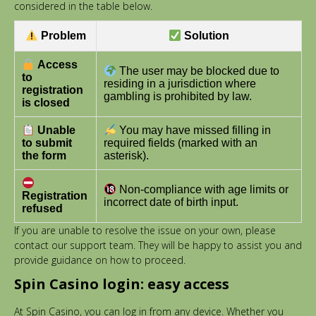
considered in the table below.
Problem
Solution
Access
The user may be blocked due to
to
residing in a jurisdiction where
registration
gambling is prohibited by law.
is closed
Unable
You may have missed filling in
to submit
required fields (marked with an
the form
asterisk).
Non-compliance with age limits or
Registration
incorrect date of birth input.
refused
If you are unable to resolve the issue on your own, please
contact our support team. They will be happy to assist you and
provide guidance on how to proceed.
Spin Casino login: easy access
At Spin Casino, you can log in from any device. Whether you