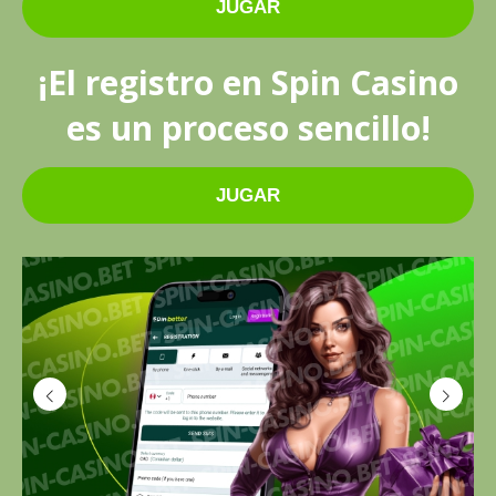
JUGAR
¡El registro en Spin Casino
es un proceso sencillo!
JUGAR