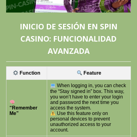
INICIO DE SESIÓN EN SPIN
CASINO: FUNCIONALIDAD
AVANZADA
Function
Feature
When logging in, you can check
the “Stay signed in” box. This way,
you won’t have to enter your login
and password the next time you
“Remember
access the system.
Me”
Use this feature only on
personal devices to prevent
unauthorized access to your
account.