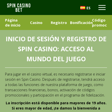
ES
Página
Código
Casino
Registro
Bonificación
de inicio
promocion
INICIO DE SESIÓN Y REGISTRO DE
SPIN CASINO: ACCESO AL
MUNDO DEL JUEGO
Para jugar en el casino virtual, es necesario registrarse e iniciar
sesión en Spin Casino. Después de registrarse, tendrá acceso
a todas las funciones de nuestra plataforma de juego, como
transacciones financieras, bonos, activación de códigos
promocionales y participación en el programa de fidelización.
La inscripción está disponible para mayores de 19 años.
Si eres mayor de edad, ¡te damos la bienvenida a