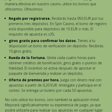
manera efectiva en nuestro casino, utilice los bonos que
ofrecemos. Ofrecemos:
Regalo por registrarse.
Recibirás hasta 950 EUR por tus
primeros tres depósitos. En Spin Casino, el bono de registro
está disponible para depósitos de 10 EUR o más. El
requisito de apuesta es x35;
giros gratis para confirmar los datos.
Tienes a tu
disposición un bono de verificación sin depósito. Recibirás
10 giros gratis;
Rueda de la fortuna.
Gírela cada cuatro horas para
obtener créditos de bonificación, giros gratis o puntos de
fidelidad. El incentivo se activa después de apostar el
paquete de bienvenida y realizar un depósito;
Oferta de premios por hora.
Juega con dinero real con
apuestas a partir de 0,20 EUR. Arriésgate y participa en el
sorteo. Se entrega un boleto por cada 50 apuestas.
No solo utilice los bonos, sino también la aplicación móvil.
Mejorará significativamente su experiencia de juego, ya que
podrá utilizarla para realizar sus apuestas en cualquier lugar