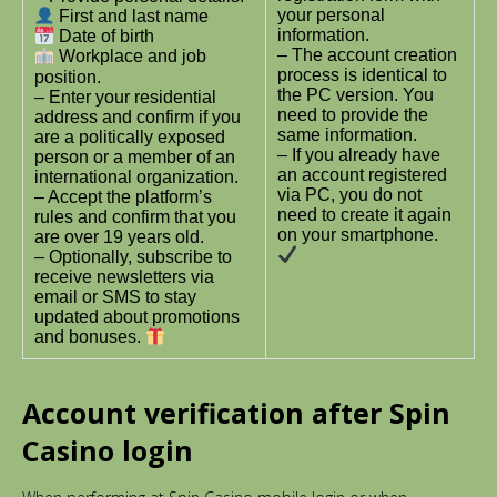
your personal
First and last name
information.
Date of birth
– The account creation
Workplace and job
process is identical to
position.
the PC version. You
– Enter your residential
need to provide the
address and confirm if you
same information.
are a politically exposed
– If you already have
person or a member of an
an account registered
international organization.
via PC, you do not
– Accept the platform’s
need to create it again
rules and confirm that you
on your smartphone.
are over 19 years old.
– Optionally, subscribe to
receive newsletters via
email or SMS to stay
updated about promotions
and bonuses.
Account verification after Spin
Casino login